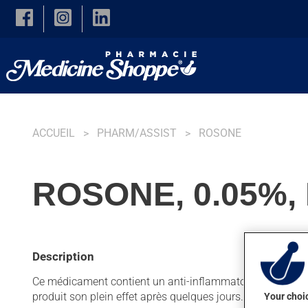
Skip to main content
ACCUEIL
PHARM/ASSIST
ROSONE
ROSONE, 0.05%,
Description
Ce médicament contient un anti-inflammatoire topique de la
produit son plein effet après quelques jours.
Your choic