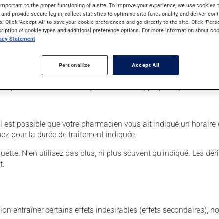
important to the proper functioning of a site. To improve your experience, we use cookie
s and provide secure log-in, collect statistics to optimise site functionality, and deliver cont
s. Click 'Accept All' to save your cookie preferences and go directly to the site. Click 'Pers
cription of cookie types and additional preference options. For more information about coo
er :
vacy Statement
Personalize
Accept All
lication à la région affectée.
nt, si c'est sur les mains que vous avez appliqué le produit.
. Il est possible que votre pharmacien vous ait indiqué un horair
uez pour la durée de traitement indiquée.
iquette. N'en utilisez pas plus, ni plus souvent qu'indiqué. Les dé
t.
sion entraîner certains effets indésirables (effets secondaires), 