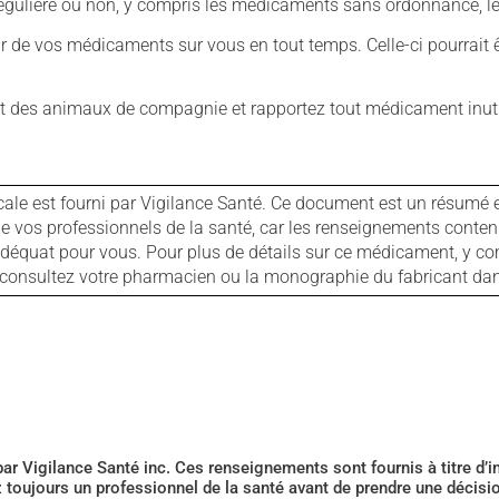
ulière ou non, y compris les médicaments sans ordonnance, les 
our de vos médicaments sur vous en tout temps. Celle-ci pourrait ê
 des animaux de compagnie et rapportez tout médicament inutil
cale est fourni par Vigilance Santé. Ce document est un résumé 
ls de vos professionnels de la santé, car les renseignements con
 adéquat pour vous. Pour plus de détails sur ce médicament, y co
s, consultez votre pharmacien ou la monographie du fabricant d
 par Vigilance Santé inc. Ces renseignements sont fournis à titre d
z toujours un professionnel de la santé avant de prendre une décis