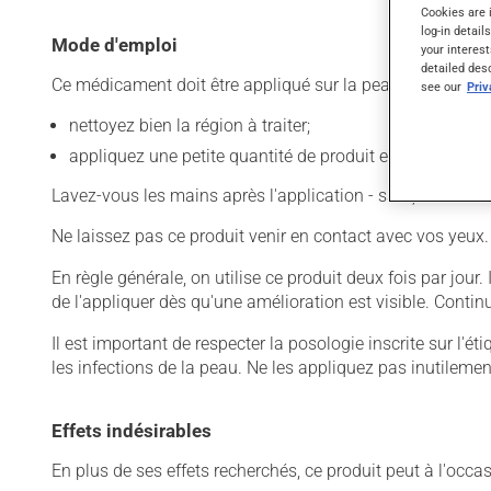
Cookies are 
log-in detail
Mode d'emploi
your interest
detailed des
Ce médicament doit être appliqué sur la peau. Pour l'utilis
see our
Pri
nettoyez bien la région à traiter;
appliquez une petite quantité de produit et limitez l'app
Lavez-vous les mains après l'application - sauf, évidemme
Ne laissez pas ce produit venir en contact avec vos yeux.
En règle générale, on utilise ce produit deux fois par jour
de l'appliquer dès qu'une amélioration est visible. Contin
Il est important de respecter la posologie inscrite sur l'ét
les infections de la peau. Ne les appliquez pas inutilemen
Effets indésirables
En plus de ses effets recherchés, ce produit peut à l'occa