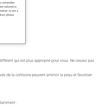
s to remember
ent tailored to
onalize' to see a
kies, please
e différent qui est plus approprié pour vous. Ne cessez pas
rivés de la cortisone peuvent amincir la peau et favoriser
notamment :