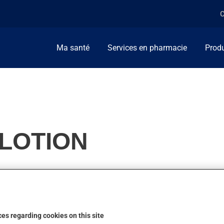
C
Ma santé
Services en pharmacie
Produ
 LOTION
 famille de la cortisone (corticostéroïde). Habituellement, on l
es regarding cookies on this site