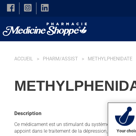
Skip to main content
ACCUEIL
PHARM/ASSIST
METHYLPHENIDATE
METHYLPHENIDA
Description
Ce médicament est un stimulant du système nerveux central.
appoint dans le traitement de la dépression, pour la narco
Your choic