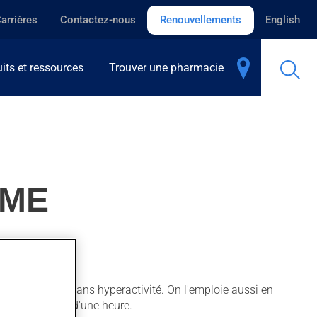
arrières
Contactez-nous
Renouvellements
English
its et ressources
Trouver une pharmacie
IME
ention avec ou sans hyperactivité. On l'emploie aussi en
action en moins d'une heure.