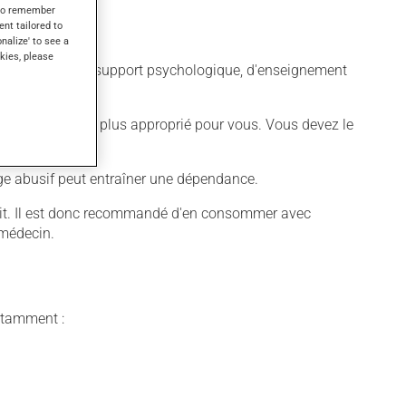
s to remember
ent tailored to
onalize' to see a
kies, please
e des mesures de support psychologique, d'enseignement
 différent qui est plus approprié pour vous. Vous devez le
sage abusif peut entraîner une dépendance.
oduit. Il est donc recommandé d'en consommer avec
 médecin.
notamment :