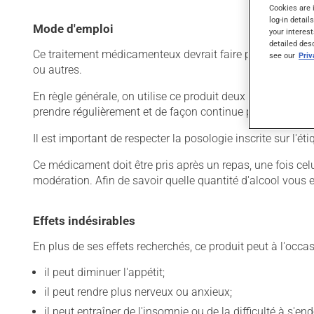
Cookies are 
log-in detail
Mode d'emploi
your interest
detailed des
Ce traitement médicamenteux devrait faire partie intégr
see our
Pri
ou autres.
En règle générale, on utilise ce produit deux fois par jour
prendre régulièrement et de façon continue pour mainteni
Il est important de respecter la posologie inscrite sur l'é
Ce médicament doit être pris après un repas, une fois cel
modération. Afin de savoir quelle quantité d'alcool vous 
Effets indésirables
En plus de ses effets recherchés, ce produit peut à l'occa
il peut diminuer l'appétit;
il peut rendre plus nerveux ou anxieux;
il peut entraîner de l'insomnie ou de la difficulté à s'end