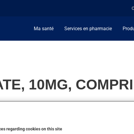
C
Ma santé
Services en pharmacie
Produ
TE, 10MG, COMPR
 Habituellement, on l'utilise pour le trouble du déficit de l'att
lepsie, ainsi que pour d'autres indications. On peut sentir son 
es regarding cookies on this site