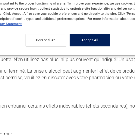
important to the proper functioning of a site. To improve your experience, we use cookie
s and provide secure log-in, collect statistics to optimise site functionality, and deliver cont
s. Click 'Accept All' to save your cookie preferences and go directly to the site. Click 'Pers
cription of cookie types and additional preference options. For more information about coo
ante d'un programme de soutien plus global, qui pourrait inclur
vacy Statement
Personalize
Accept All
. Il est possible que votre pharmacien vous ait indiqué un horaire
r ses effets bénéfiques.
tiquette. N'en utilisez pas plus, ni plus souvent qu'indiqué. Un u
ui-ci terminé. La prise d'alcool peut augmenter l'effet de ce pr
est permise, veuillez en discuter avec votre pharmacien ou votre
sion entraîner certains effets indésirables (effets secondaires), 
ormir;