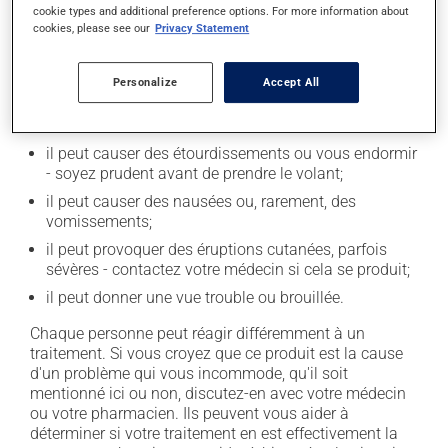
Effets indésirables
cookie types and additional preference options. For more information about
cookies, please see our
Privacy Statement
En plus de ses effets recherchés, ce produit peut à
l'occasion entraîner certains effets indésirables (effets
Personalize
Accept All
secondaires), notamment :
il peut causer des maux de tête;
il peut causer des étourdissements ou vous endormir
- soyez prudent avant de prendre le volant;
il peut causer des nausées ou, rarement, des
vomissements;
il peut provoquer des éruptions cutanées, parfois
sévères - contactez votre médecin si cela se produit;
il peut donner une vue trouble ou brouillée.
Chaque personne peut réagir différemment à un
traitement. Si vous croyez que ce produit est la cause
d'un problème qui vous incommode, qu'il soit
mentionné ici ou non, discutez-en avec votre médecin
ou votre pharmacien. Ils peuvent vous aider à
déterminer si votre traitement en est effectivement la