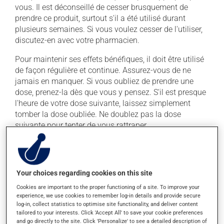
vous. Il est déconseillé de cesser brusquement de
prendre ce produit, surtout s'il a été utilisé durant
plusieurs semaines. Si vous voulez cesser de l'utiliser,
discutez-en avec votre pharmacien.
Pour maintenir ses effets bénéfiques, il doit être utilisé
de façon régulière et continue. Assurez-vous de ne
jamais en manquer. Si vous oubliez de prendre une
dose, prenez-la dès que vous y pensez. S'il est presque
l'heure de votre dose suivante, laissez simplement
tomber la dose oubliée. Ne doublez pas la dose
suivante pour tenter de vous rattraper.
Ce médicament peut être pris avec ou sans nourriture,
sans égard aux repas ou aux collations. La prise
d'alcool peut augmenter l'effet de ce produit. Il est donc
Your choices regarding cookies on this site
recommandé d'éviter de prendre de l'alcool ou des
produits qui en contiennent pendant que vous utilisez
Cookies are important to the proper functioning of a site. To improve your
experience, we use cookies to remember log-in details and provide secure
ce médicament.
log-in, collect statistics to optimise site functionality, and deliver content
tailored to your interests. Click 'Accept All' to save your cookie preferences
and go directly to the site. Click 'Personalize' to see a detailed description of