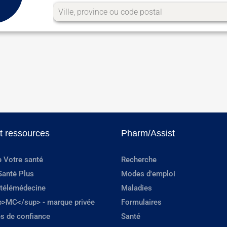
et ressources
Pharm/Assist
e Votre santé
Recherche
Santé Plus
Modes d'emploi
 télémédecine
Maladies
p>MC</sup> - marque privée
Formulaires
s de confiance
Santé