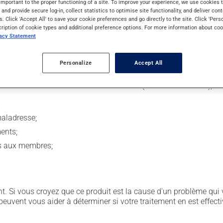
important to the proper functioning of a site. To improve your experience, we use cookie
s and provide secure log-in, collect statistics to optimise site functionality, and deliver cont
s. Click 'Accept All' to save your cookie preferences and go directly to the site. Click 'Pers
issement de santé, par un membre du personnel médical. Son uti
cription of cookie types and additional preference options. For more information about coo
vacy Statement
 façon dont le médicament est administré sont alors déterminés se
Personalize
Accept All
sion entraîner certains effets indésirables (effets secondaires), 
maladresse;
ents;
rs aux membres;
. Si vous croyez que ce produit est la cause d'un problème qui 
euvent vous aider à déterminer si votre traitement en est effecti