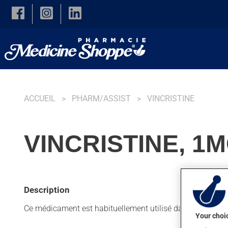
Skip to main content
ACCUEIL
PHARM/ASSIST
VINCRISTINE
VINCRISTINE, 1
Description
Ce médicament est habituellement utilisé dans le cadre d'
Your choic