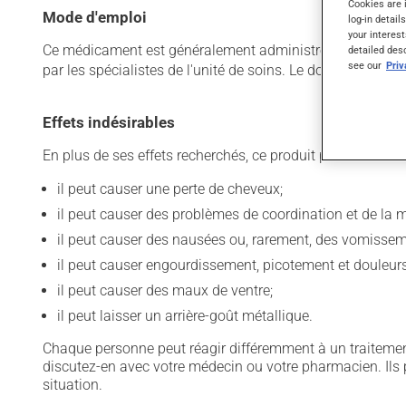
Cookies are 
Mode d'emploi
log-in detail
your interest
Ce médicament est généralement administré dans un établ
detailed des
see our
Pri
par les spécialistes de l'unité de soins. Le dosage et la
Effets indésirables
En plus de ses effets recherchés, ce produit peut à l'occa
il peut causer une perte de cheveux;
il peut causer des problèmes de coordination et de la 
il peut causer des nausées ou, rarement, des vomissem
il peut causer engourdissement, picotement et douleu
il peut causer des maux de ventre;
il peut laisser un arrière-goût métallique.
Chaque personne peut réagir différemment à un traitement
discutez-en avec votre médecin ou votre pharmacien. Ils p
situation.