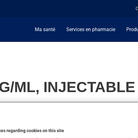
C
Ma santé
Services en pharmacie
Produ
MG/ML, INJECTABLE
un traitement de chimiothérapie. On l'emploie aussi pour d'autre
es regarding cookies on this site