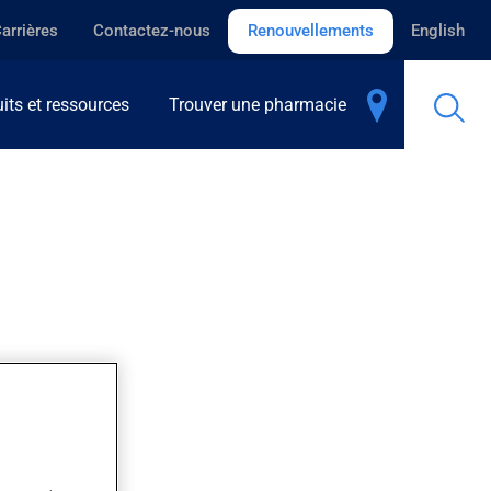
arrières
Contactez-nous
Renouvellements
English
its et ressources
Trouver une pharmacie
s indications.