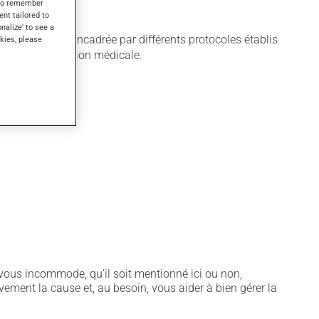
s to remember
ent tailored to
onalize' to see a
lisation est encadrée par différents protocoles établis
kies, please
lon votre condition médicale.
notamment :
vous incommode, qu'il soit mentionné ici ou non,
vement la cause et, au besoin, vous aider à bien gérer la