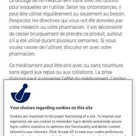
Le dosage de ce médicament varie avec les raisons
pour lesquelles on l'utilise. Selon les circonstances, il
peut être utilisé régulièrement ou seulement au besoin.
Respectez les directives qui vous ont été données par
votre médecin ou votre pharmacien. Il est déconseillé
de cesser brusquement de prendre ce produit, surtout
s'il a été utilisé durant plusieurs semaines. Si vous
voulez cesser de l'utiliser, discutez-en avec votre
pharmacien.
Ce médicament peut être pris avec ou sans nourriture,
sans égard aux repas ou aux collations. La prise
d'alcool peut augmenter l'effet du médicament. Limitez
la consommation d'alcool à une prise occasionnelle de
petites quantités.
Your choices regarding cookies on this site
Effets indésirables
Cookies are important to the proper functioning of a site. To improve your
En plus de ses effets recherchés, ce produit peut à
experience, we use cookies to remember log-in details and provide secure
log-in, collect statistics to optimise site functionality, and deliver content
l'occasion entraîner certains effets indésirables (effets
tailored to your interests. Click 'Accept All' to save your cookie preferences
secondaires), notamment :