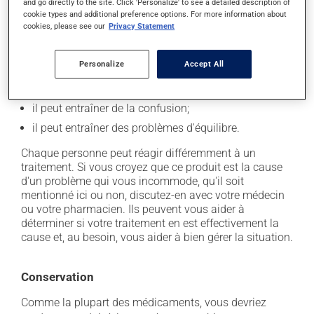
and go directly to the site. Click 'Personalize' to see a detailed description of
cookie types and additional preference options. For more information about
il peut causer une fatigue inhabituelle;
cookies, please see our
Privacy Statement
il peut causer de la somnolence qui persiste durant
la journée, soyez prudent avant de savoir comment
Personalize
Accept All
VOUS réagissez;
il peut provoquer des problèmes de mémoire;
il peut entraîner de la confusion;
il peut entraîner des problèmes d'équilibre.
Chaque personne peut réagir différemment à un
traitement. Si vous croyez que ce produit est la cause
d'un problème qui vous incommode, qu'il soit
mentionné ici ou non, discutez-en avec votre médecin
ou votre pharmacien. Ils peuvent vous aider à
déterminer si votre traitement en est effectivement la
cause et, au besoin, vous aider à bien gérer la situation.
Conservation
Comme la plupart des médicaments, vous devriez