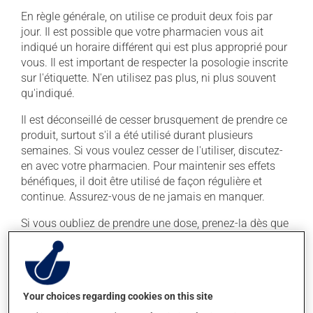
En règle générale, on utilise ce produit deux fois par
jour. Il est possible que votre pharmacien vous ait
indiqué un horaire différent qui est plus approprié pour
vous. Il est important de respecter la posologie inscrite
sur l'étiquette. N'en utilisez pas plus, ni plus souvent
qu'indiqué.
Il est déconseillé de cesser brusquement de prendre ce
produit, surtout s'il a été utilisé durant plusieurs
semaines. Si vous voulez cesser de l'utiliser, discutez-
en avec votre pharmacien. Pour maintenir ses effets
bénéfiques, il doit être utilisé de façon régulière et
continue. Assurez-vous de ne jamais en manquer.
Si vous oubliez de prendre une dose, prenez-la dès que
vous y pensez. S'il est presque l'heure de votre dose
suivante, laissez simplement tomber la dose oubliée.
Ne doublez pas la dose suivante pour tenter de vous
rattraper. Il est préférable de prendre ce médicament
Your choices regarding cookies on this site
avec un repas.