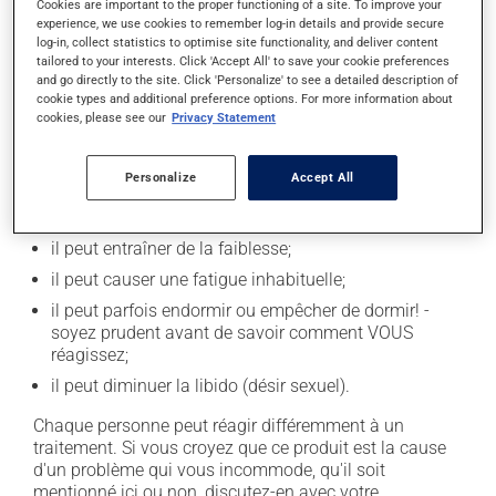
Cookies are important to the proper functioning of a site. To improve your
experience, we use cookies to remember log-in details and provide secure
Effets indésirables
log-in, collect statistics to optimise site functionality, and deliver content
tailored to your interests. Click 'Accept All' to save your cookie preferences
and go directly to the site. Click 'Personalize' to see a detailed description of
En plus de ses effets recherchés, ce produit peut à
cookie types and additional preference options. For more information about
l'occasion entraîner certains effets indésirables (effets
cookies, please see our
Privacy Statement
secondaires), notamment :
il peut causer des étourdissements - levez-vous
Personalize
Accept All
lentement et soyez prudent avant de prendre le
volant;
il peut entraîner de la faiblesse;
il peut causer une fatigue inhabituelle;
il peut parfois endormir ou empêcher de dormir! -
soyez prudent avant de savoir comment VOUS
réagissez;
il peut diminuer la libido (désir sexuel).
Chaque personne peut réagir différemment à un
traitement. Si vous croyez que ce produit est la cause
d'un problème qui vous incommode, qu'il soit
mentionné ici ou non, discutez-en avec votre