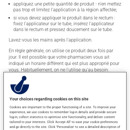
appliquez une petite quantité de produit - n'en mettez
pas trop et limitez l'application à la région affectée;
si vous devez appliquer le produit dans le rectum :
fixez l'applicateur sur le tube, insérez l'applicateur
dans le rectum et pressez doucement sur le tube.
Lavez-vous les mains après l'application.
En règle générale, on utilise ce produit deux fois par
jour. Il est possible que votre pharmacien vous ait
indiqué un horaire différent qui est plus approprié pour
vous. Habituellement, on ne l'utilise qu'au besoin.
Il est important de respecter la posologie inscrite sur
l'étiquette. N'en utilisez pas plus, ni plus souvent
qu'indiqué.
Your choices regarding cookies on this site
Cookies are important to the proper functioning of a site. To improve your
Effets indésirables
experience, we use cookies to remember log-in details and provide secure
log-in, collect statistics to optimise site functionality, and deliver content
En plus de ses effets recherchés, ce produit peut à
tailored to your interests. Click 'Accept All' to save your cookie preferences
l'occasion entraîner certains effets indésirables (effets
and go directly to the site. Click 'Personalize' to see a detailed description of