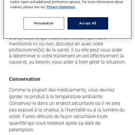
cookie types and additional preference options. For more information about
secondaires), notamment :
cookies, please see our
Privacy Statement
il peut irriter localement.
Personalize
Accept All
Chaque personne peut réagir différemment à un
traitement. Si vous croyez que ce produit est la cause
d'un problème qui vous incommode, qu'il soit
mentionné ici ou non, discutez-en avec votre
professionnel(le) de la santé. Il ou elle peut vous aider
à déterminer si votre traitement en est effectivement la
cause et, au besoin, vous aider à bien gérer la situation.
Conservation
Comme la plupart des médicaments, vous devriez
garder ce produit à la température ambiante.
Conservez-le dans un endroit sécuritaire où il ne sera
pas exposé à la chaleur, à l'humidité ou à la lumière du
soleil. Faites détruire de façon sécuritaire toute
quantité qui vous resterait après sa date de
péremption.