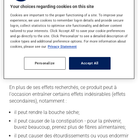
l'étiquette. N'en utilisez pas plus, ni plus souvent
Your choices regarding cookies on this site
qu'indiqué. Disposez des seringues et aiguilles
Cookies are important to the proper functioning of a site. To improve your
souillées de façon sécuritaire. Votre pharmacien pourra
experience, we use cookies to remember log-in details and provide secure
log-in, collect statistics to optimise site functionality, and deliver content
vous indiquer comment faire.
tailored to your interests. Click 'Accept All' to save your cookie preferences
and go directly to the site. Click 'Personalize' to see a detailed description of
La prise d'alcool peut augmenter l'effet de ce produit. Il
cookie types and additional preference options. For more information about
est donc recommandé d'éviter de prendre de l'alcool ou
cookies, please see our
Privacy Statement
des produits qui en contiennent pendant que vous
utilisez ce médicament.
Personalize
Accept All
Effets indésirables
En plus de ses effets recherchés, ce produit peut à
l'occasion entraîner certains effets indésirables (effets
secondaires), notamment :
il peut rendre la bouche sèche;
il peut causer de la constipation - pour la prévenir,
buvez beaucoup, prenez plus de fibres alimentaires;
il peut causer des étourdissements ou vous endormir