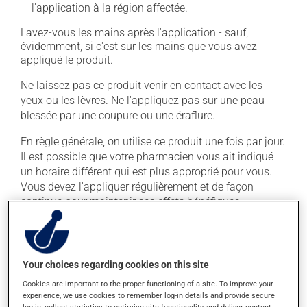
l'application à la région affectée.
Lavez-vous les mains après l'application - sauf,
évidemment, si c'est sur les mains que vous avez
appliqué le produit.
Ne laissez pas ce produit venir en contact avec les
yeux ou les lèvres. Ne l'appliquez pas sur une peau
blessée par une coupure ou une éraflure.
En règle générale, on utilise ce produit une fois par jour.
Il est possible que votre pharmacien vous ait indiqué
un horaire différent qui est plus approprié pour vous.
Vous devez l'appliquer régulièrement et de façon
continue pour maintenir ses effets bénéfiques.
Il est important de respecter la posologie inscrite sur
l'étiquette. N'en utilisez pas plus, ni plus souvent
qu'indiqué.
Your choices regarding cookies on this site
Cookies are important to the proper functioning of a site. To improve your
experience, we use cookies to remember log-in details and provide secure
Effets indésirables
log-in, collect statistics to optimise site functionality, and deliver content