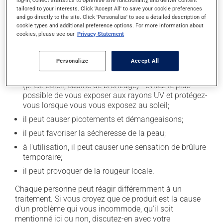
tailored to your interests. Click 'Accept All' to save your cookie preferences
En plus de ses effets recherchés, ce produit peut à
and go directly to the site. Click 'Personalize' to see a detailed description of
l'occasion entraîner certains effets indésirables (effets
cookie types and additional preference options. For more information about
secondaires), notamment :
cookies, please see our
Privacy Statement
il peut assécher la peau et la faire peler
(desquamation);
Personalize
Accept All
il peut rendre votre peau plus sensible aux rayons UV
(p. ex. soleil, cabine de bronzage) - évitez le plus
possible de vous exposer aux rayons UV et protégez-
vous lorsque vous vous exposez au soleil;
il peut causer picotements et démangeaisons;
il peut favoriser la sécheresse de la peau;
à l'utilisation, il peut causer une sensation de brûlure
temporaire;
il peut provoquer de la rougeur locale.
Chaque personne peut réagir différemment à un
traitement. Si vous croyez que ce produit est la cause
d'un problème qui vous incommode, qu'il soit
mentionné ici ou non, discutez-en avec votre