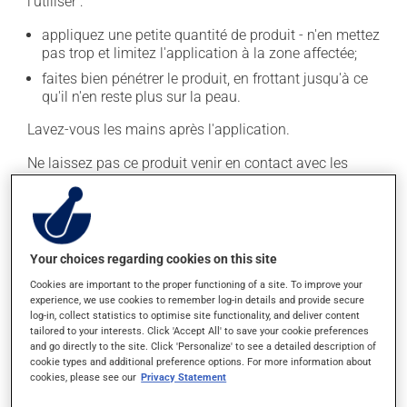
l'utiliser :
appliquez une petite quantité de produit - n'en mettez
pas trop et limitez l'application à la zone affectée;
faites bien pénétrer le produit, en frottant jusqu'à ce
qu'il n'en reste plus sur la peau.
Lavez-vous les mains après l'application.
Ne laissez pas ce produit venir en contact avec les
yeux ou les lèvres. Ne l'appliquez pas sur une peau
blessée par une coupure ou une éraflure.
En règle générale, on utilise ce produit de trois à quatre
fois par jour. Il est possible que votre pharmacien vous
Your choices regarding cookies on this site
ait indiqué un horaire différent qui est plus approprié
Cookies are important to the proper functioning of a site. To improve your
pour vous. Habituellement, on ne l'utilise qu'au besoin.
experience, we use cookies to remember log-in details and provide secure
log-in, collect statistics to optimise site functionality, and deliver content
Il est important de respecter la posologie inscrite sur
tailored to your interests. Click 'Accept All' to save your cookie preferences
and go directly to the site. Click 'Personalize' to see a detailed description of
l'étiquette. N'en utilisez pas plus, ni plus souvent
cookie types and additional preference options. For more information about
qu'indiqué.
cookies, please see our
Privacy Statement