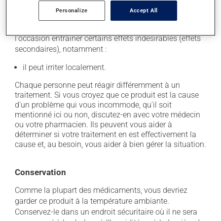
Effets indésirables
Personalize
Accept All
En plus de ses effets recherchés, ce produit peut à
l'occasion entraîner certains effets indésirables (effets
secondaires), notamment :
il peut irriter localement.
Chaque personne peut réagir différemment à un
traitement. Si vous croyez que ce produit est la cause
d'un problème qui vous incommode, qu'il soit
mentionné ici ou non, discutez-en avec votre médecin
ou votre pharmacien. Ils peuvent vous aider à
déterminer si votre traitement en est effectivement la
cause et, au besoin, vous aider à bien gérer la situation.
Conservation
Comme la plupart des médicaments, vous devriez
garder ce produit à la température ambiante.
Conservez-le dans un endroit sécuritaire où il ne sera