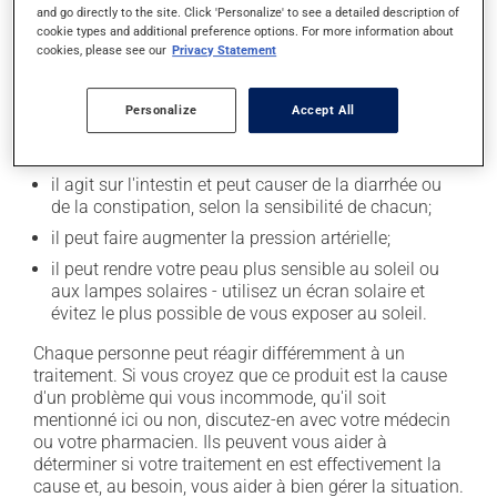
En plus de ses effets recherchés, ce produit peut à
and go directly to the site. Click 'Personalize' to see a detailed description of
cookie types and additional preference options. For more information about
l'occasion entraîner certains effets indésirables (effets
cookies, please see our
Privacy Statement
secondaires), notamment :
il peut donner des problèmes de digestion;
Personalize
Accept All
il peut causer des nausées ou, rarement, des
vomissements;
il agit sur l'intestin et peut causer de la diarrhée ou
de la constipation, selon la sensibilité de chacun;
il peut faire augmenter la pression artérielle;
il peut rendre votre peau plus sensible au soleil ou
aux lampes solaires - utilisez un écran solaire et
évitez le plus possible de vous exposer au soleil.
Chaque personne peut réagir différemment à un
traitement. Si vous croyez que ce produit est la cause
d'un problème qui vous incommode, qu'il soit
mentionné ici ou non, discutez-en avec votre médecin
ou votre pharmacien. Ils peuvent vous aider à
déterminer si votre traitement en est effectivement la
cause et, au besoin, vous aider à bien gérer la situation.