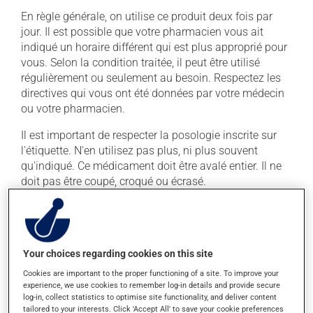
En règle générale, on utilise ce produit deux fois par
jour. Il est possible que votre pharmacien vous ait
indiqué un horaire différent qui est plus approprié pour
vous. Selon la condition traitée, il peut être utilisé
régulièrement ou seulement au besoin. Respectez les
directives qui vous ont été données par votre médecin
ou votre pharmacien.
Il est important de respecter la posologie inscrite sur
l'étiquette. N'en utilisez pas plus, ni plus souvent
qu'indiqué. Ce médicament doit être avalé entier. Il ne
doit pas être coupé, croqué ou écrasé.
Ce médicament peut être irritant pour l'estomac :
prenez-le avec de la nourriture. Essayez d'éviter les
aliments irritants comme le café, les mets épicés et
l'alcool.
Your choices regarding cookies on this site
Cookies are important to the proper functioning of a site. To improve your
experience, we use cookies to remember log-in details and provide secure
Effets indésirables
log-in, collect statistics to optimise site functionality, and deliver content
tailored to your interests. Click 'Accept All' to save your cookie preferences