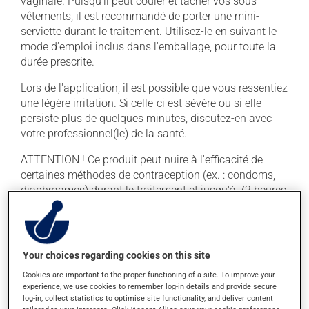
vaginale. Puisqu'il peut couler et tacher vos sous-
vêtements, il est recommandé de porter une mini-
serviette durant le traitement. Utilisez-le en suivant le
mode d'emploi inclus dans l'emballage, pour toute la
durée prescrite.
Lors de l'application, il est possible que vous ressentiez
une légère irritation. Si celle-ci est sévère ou si elle
persiste plus de quelques minutes, discutez-en avec
votre professionnel(le) de la santé.
ATTENTION ! Ce produit peut nuire à l'efficacité de
certaines méthodes de contraception (ex. : condoms,
diaphragmes) durant le traitement et jusqu'à 72 heures
après la fin de ce dernier.
En règle générale, on utilise ce produit une fois par jour.
Il est possible que votre pharmacien vous ait indiqué
Your choices regarding cookies on this site
un horaire différent qui est plus approprié pour vous.
Cookies are important to the proper functioning of a site. To improve your
On l'utilise habituellement en un traitement de
experience, we use cookies to remember log-in details and provide secure
plusieurs jours. Pour en retirer tous les bénéfices
log-in, collect statistics to optimise site functionality, and deliver content
possibles, assurez-vous de le compléter.