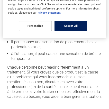
tailored to your interests. Click 'Accept All' to save your cookie preferences
and go directly to the site. Click 'Personalize' to see a detailed description of
cookie types and additional preference options. For more information about
Effets indésirables
cookies, please see our
Privacy Statement
En plus de ses effets recherchés, ce produit peut à
Personalize
Accept All
l'occasion entraîner certains effets indésirables (effets
secondaires), notamment :
il peut causer une sensation de picotement chez le
partenaire sexuel;
à l'utilisation, il peut causer une sensation de brûlure
temporaire.
Chaque personne peut réagir différemment à un
traitement. Si vous croyez que ce produit est la cause
d'un problème qui vous incommode, qu'il soit
mentionné ici ou non, discutez-en avec votre
professionnel(le) de la santé. Il ou elle peut vous aider
à déterminer si votre traitement en est effectivement la
cause et, au besoin, vous aider à bien gérer la situation.