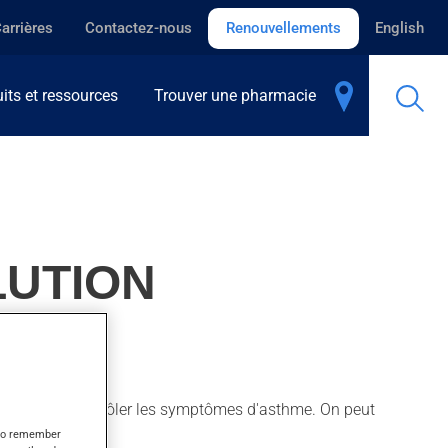
arrières
Contactez-nous
Renouvellements
English
its et ressources
Trouver une pharmacie
LUTION
 aussi pour contrôler les symptômes d'asthme. On peut
s to remember