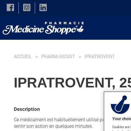
Skip to main content
ACCUEIL
PHARM/ASSIST
IPRATROVENT
IPRATROVENT, 2
Description
Your choic
Ce médicament est habituellement utilisé pour le traite
sentir son action en quelques minutes.
Cookies are 