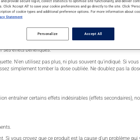
s and provide secure log-in, collect statistics to optimise site functionality, and deliver cont
s. Click 'Accept All' to save your cookie preferences and go directly to the site. Click 'Pers
cription of cookie types and additional preference options. For more information about coo
vacy Statement
es instructions incluses dans l'emballage de votre médicament. 
Personalize
Accept All
ur. Il est possible que votre pharmacien vous ait indiqué un horai
r ses effets bénéfiques.
tiquette. N'en utilisez pas plus, ni plus souvent qu'indiqué. Si v
laissez simplement tomber la dose oubliée. Ne doublez pas la dose
sion entraîner certains effets indésirables (effets secondaires), 
ents.
. Si vous croyez que ce produit est la cause d'un problème qui 