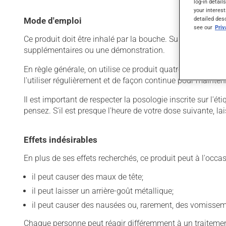
log-in detail
your interest
detailed des
Mode d'emploi
see our
Pri
Ce produit doit être inhalé par la bouche. Suivez bien l
supplémentaires ou une démonstration.
En règle générale, on utilise ce produit quatre fois par jo
l'utiliser régulièrement et de façon continue pour mainteni
Il est important de respecter la posologie inscrite sur l'é
pensez. S'il est presque l'heure de votre dose suivante, 
Effets indésirables
En plus de ses effets recherchés, ce produit peut à l'occa
il peut causer des maux de tête;
il peut laisser un arrière-goût métallique;
il peut causer des nausées ou, rarement, des vomissem
Chaque personne peut réagir différemment à un traitement