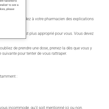
ent tailored to
onalize' to see a
kies, please
Au besoin, demandez à votre pharmacien des explications
re différent qui est plus approprié pour vous. Vous devez
ous oubliez de prendre une dose, prenez-la dès que vous y
 suivante pour tenter de vous rattraper.
notamment :
vous incommode, qu'il soit mentionné ici ou non,