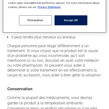
il peut parfois endormir ou empêcher de dormir! -
cookie types and additional preference options. For more information about
soyez prudent avant de savoir comment VOUS
cookies, please see our
Privacy Statement
réagissez;
il peut causer des palpitations (coeur qui bat vite);
Personalize
Accept All
il peut causer des étourdissements - levez-vous
lentement;
il peut rendre plus nerveux ou anxieux.
Chaque personne peut réagir différemment à un
traitement. Si vous croyez que ce produit est la cause
d'un problème qui vous incommode, qu'il soit
mentionné ici ou non, discutez-en avec votre médecin
ou votre pharmacien. Ils peuvent vous aider à
déterminer si votre traitement en est effectivement la
cause et, au besoin, vous aider à bien gérer la situation.
Conservation
Comme la plupart des médicaments, vous devriez
garder ce produit à la température ambiante.
Conservez-le dans un endroit sécuritaire où il ne sera