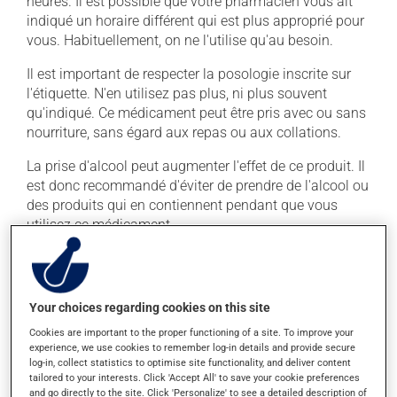
heures. Il est possible que votre pharmacien vous ait
indiqué un horaire différent qui est plus approprié pour
vous. Habituellement, on ne l'utilise qu'au besoin.
Il est important de respecter la posologie inscrite sur
l'étiquette. N'en utilisez pas plus, ni plus souvent
qu'indiqué. Ce médicament peut être pris avec ou sans
nourriture, sans égard aux repas ou aux collations.
La prise d'alcool peut augmenter l'effet de ce produit. Il
est donc recommandé d'éviter de prendre de l'alcool ou
des produits qui en contiennent pendant que vous
utilisez ce médicament.
Effets indésirables
En plus de ses effets recherchés, ce produit peut à
Your choices regarding cookies on this site
l'occasion entraîner certains effets indésirables (effets
Cookies are important to the proper functioning of a site. To improve your
secondaires), notamment :
experience, we use cookies to remember log-in details and provide secure
log-in, collect statistics to optimise site functionality, and deliver content
tailored to your interests. Click 'Accept All' to save your cookie preferences
il peut rendre la bouche sèche;
and go directly to the site. Click 'Personalize' to see a detailed description of