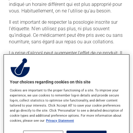
indiqué un horaire différent qui est plus approprié pour
vous. Habituellement, on ne l'utilise qu'au besoin.
Il est important de respecter la posologie inscrite sur
l'étiquette. N'en utilisez pas plus, ni plus souvent
qu'indiqué. Ce médicament peut être pris avec ou sans
nourriture, sans égard aux repas ou aux collations.
La prise d'alcool peut augmenter l'effet de ce produit. Il
est donc recommandé d'éviter de prendre de l'alcool ou
des produits qui en contiennent pendant que vous
utilisez ce médicament.
Your choices regarding cookies on this site
Effets indésirables
Cookies are important to the proper functioning of a site. To improve your
experience, we use cookies to remember log-in details and provide secure
En plus de ses effets recherchés, ce produit peut à
log-in, collect statistics to optimise site functionality, and deliver content
tailored to your interests. Click 'Accept All' to save your cookie preferences
l'occasion entraîner certains effets indésirables (effets
and go directly to the site. Click 'Personalize' to see a detailed description of
secondaires), notamment :
cookie types and additional preference options. For more information about
cookies, please see our
Privacy Statement
il peut rendre la bouche sèche;
il peut causer des maux de tête;