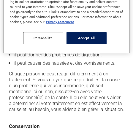
log-in, collect statistics to optimise site functionality, and deliver content
tailored to your interests. Click 'Accept All' to save your cookie preferences
Effets indésirables
and go directly to the site. Click 'Personalize' to see a detailed description of
cookie types and additional preference options. For more information about
En plus de ses effets recherchés, ce produit peut à
cookies, please see our
Privacy Statement
l'occasion entraîner certains effets indésirables (effets
secondaires), notamment :
Personalize
Accept All
il peut causer de la diarrhée;
il peut donner des problèmes de digestion;
il peut causer des nausées et des vomissements.
Chaque personne peut réagir différemment à un
traitement. Si vous croyez que ce produit est la cause
d'un problème qui vous incommode, qu'il soit
mentionné ici ou non, discutez-en avec votre
professionnel(le) de la santé. Il ou elle peut vous aider
à déterminer si votre traitement en est effectivement la
cause et, au besoin, vous aider à bien gérer la situation.
Conservation