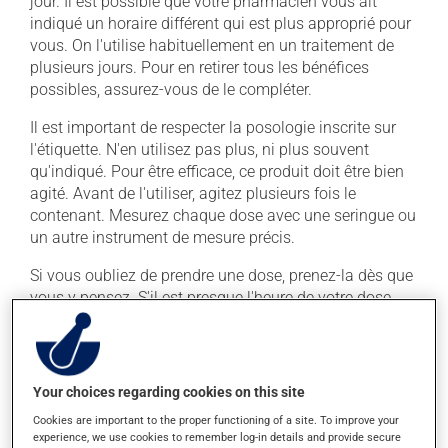
jour. Il est possible que votre pharmacien vous ait
indiqué un horaire différent qui est plus approprié pour
vous. On l'utilise habituellement en un traitement de
plusieurs jours. Pour en retirer tous les bénéfices
possibles, assurez-vous de le compléter.
Il est important de respecter la posologie inscrite sur
l'étiquette. N'en utilisez pas plus, ni plus souvent
qu'indiqué. Pour être efficace, ce produit doit être bien
agité. Avant de l'utiliser, agitez plusieurs fois le
contenant. Mesurez chaque dose avec une seringue ou
un autre instrument de mesure précis.
Si vous oubliez de prendre une dose, prenez-la dès que
vous y pensez. S'il est presque l'heure de votre dose
suivante, laissez simplement tomber la dose oubliée.
Ne doublez pas la dose suivante pour tenter de vous
rattraper. Ce médicament peut être pris avec ou sans
nourriture. Si toutefois il vous causait des problèmes
Your choices regarding cookies on this site
d'estomac (nausées ou irritation), la prise avec de la
Cookies are important to the proper functioning of a site. To improve your
nourriture pourrait vous aider à les soulager.
experience, we use cookies to remember log-in details and provide secure