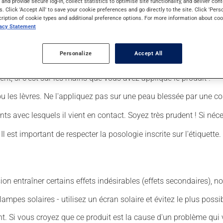
s and provide secure log-in, collect statistics to optimise site functionality, and deliver cont
s. Click 'Accept All' to save your cookie preferences and go directly to the site. Click 'Pers
cription of cookie types and additional preference options. For more information about coo
er :
vacy Statement
Personalize
Accept All
lication à la région affectée.
nt, si c'est sur les mains que vous avez appliqué le produit !
ou les lèvres. Ne l'appliquez pas sur une peau blessée par une co
ts avec lesquels il vient en contact. Soyez très prudent ! Si né
 est important de respecter la posologie inscrite sur l'étiquette.
sion entraîner certains effets indésirables (effets secondaires), 
lampes solaires - utilisez un écran solaire et évitez le plus possi
. Si vous croyez que ce produit est la cause d'un problème qui 