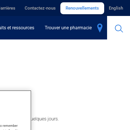
arrières
Contactez-nous
Renouvellements
English
its et ressources
Trouver une pharmacie
in effet après quelques jours.
s to remember