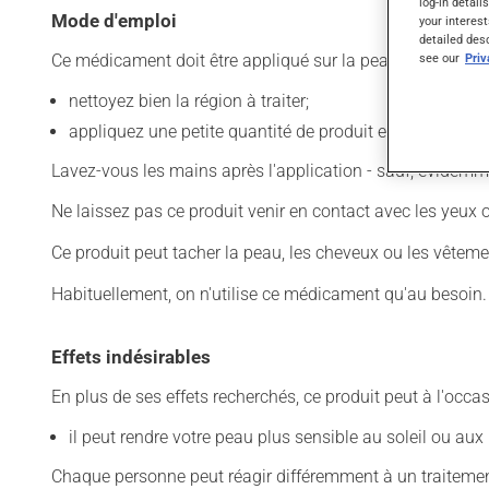
log-in detail
Mode d'emploi
your interest
detailed des
Ce médicament doit être appliqué sur la peau. Pour l'utilis
see our
Pri
nettoyez bien la région à traiter;
appliquez une petite quantité de produit et limitez l'app
Lavez-vous les mains après l'application - sauf, évidemme
Ne laissez pas ce produit venir en contact avec les yeux 
Ce produit peut tacher la peau, les cheveux ou les vêtemen
Habituellement, on n'utilise ce médicament qu'au besoin. Il
Effets indésirables
En plus de ses effets recherchés, ce produit peut à l'occa
il peut rendre votre peau plus sensible au soleil ou aux 
Chaque personne peut réagir différemment à un traitement