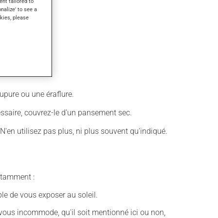
ent tailored to
onalize' to see a
kies, please
upure ou une éraflure.
cessaire, couvrez-le d'un pansement sec.
 N'en utilisez pas plus, ni plus souvent qu'indiqué.
notamment :
ble de vous exposer au soleil.
vous incommode, qu'il soit mentionné ici ou non,