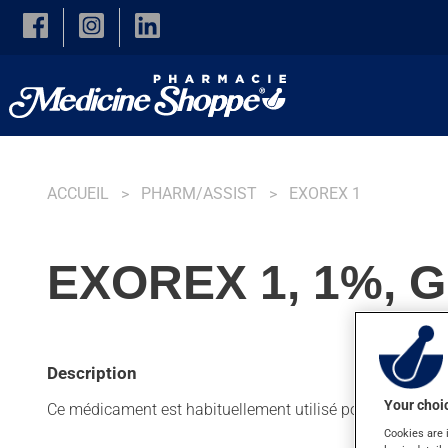
Skip to main content
ACCUEIL
PHARM/ASSIST
EXOREX 1
EXOREX 1, 1%, 
Description
Your choic
Ce médicament est habituellement utilisé pour le psoriasis
Cookies are 