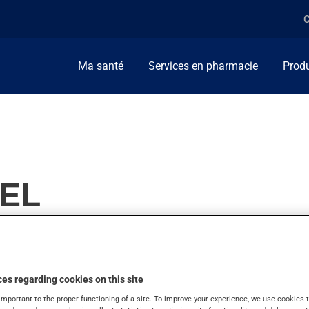
C
Ma santé
Services en pharmacie
Produ
GEL
es regarding cookies on this site
. On l'emploie aussi pour d'autres indications. Il produit son ple
important to the proper functioning of a site. To improve your experience, we use cookie