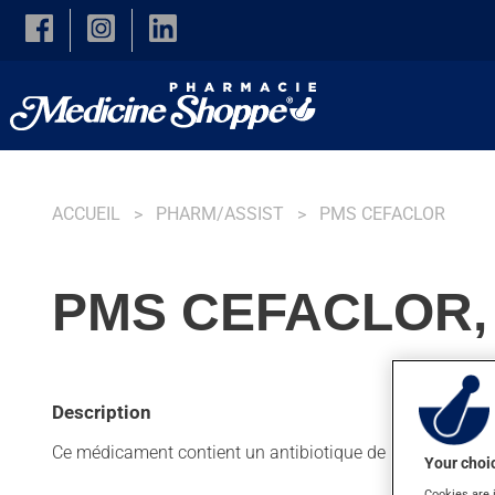
Skip to main content
ACCUEIL
PHARM/ASSIST
PMS CEFACLOR
PMS CEFACLOR,
Description
Ce médicament contient un antibiotique de la famille des c
Your choic
Cookies are 