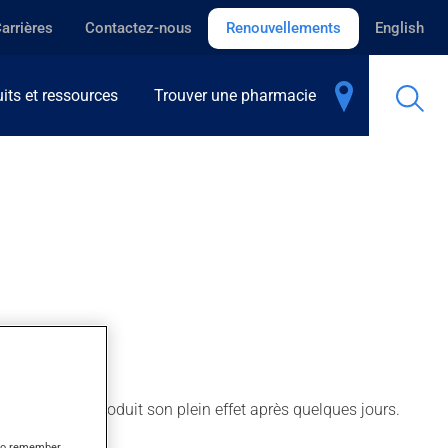
arrières
Contactez-nous
Renouvellements
English
its et ressources
Trouver une pharmacie
nfections. Il produit son plein effet après quelques jours.
s to remember