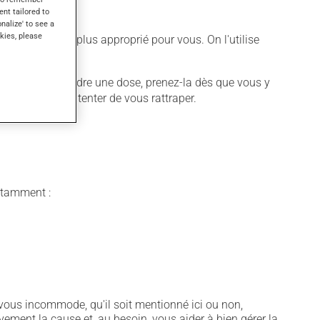
ent tailored to
onalize' to see a
kies, please
ifférent qui est plus approprié pour vous. On l'utilise
ter.
ous oubliez de prendre une dose, prenez-la dès que vous y
 suivante pour tenter de vous rattraper.
notamment :
vous incommode, qu'il soit mentionné ici ou non,
vement la cause et, au besoin, vous aider à bien gérer la