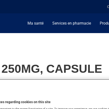
C
Ma santé
Services en pharmacie
Produ
 250MG, CAPSULE
éphalosporines. Habituellement, on l'utilise pour combattre les i
es regarding cookies on this site
important to the proper functioning of a site. To improve your experience, we use cookie