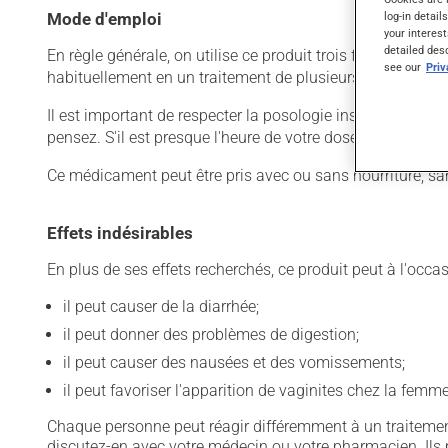
Mode d'emploi
log-in detail
your interest
detailed des
En règle générale, on utilise ce produit trois fois par jour
see our
Pri
habituellement en un traitement de plusieurs jours. Pour e
Il est important de respecter la posologie inscrite sur l'é
pensez. S'il est presque l'heure de votre dose suivante, 
Ce médicament peut être pris avec ou sans nourriture, sa
Effets indésirables
En plus de ses effets recherchés, ce produit peut à l'occa
il peut causer de la diarrhée;
il peut donner des problèmes de digestion;
il peut causer des nausées et des vomissements;
il peut favoriser l'apparition de vaginites chez la femme
Chaque personne peut réagir différemment à un traitement
discutez-en avec votre médecin ou votre pharmacien. Ils p