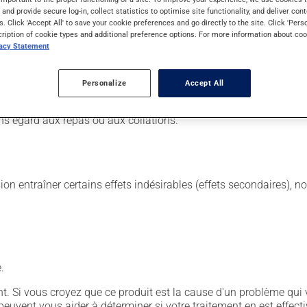
s and provide secure log-in, collect statistics to optimise site functionality, and deliver cont
s. Click 'Accept All' to save your cookie preferences and go directly to the site. Click 'Pers
cription of cookie types and additional preference options. For more information about coo
. Il est possible que votre pharmacien vous ait indiqué un horaire d
vacy Statement
n retirer tous les bénéfices possibles, assurez-vous de le complé
tiquette. N'en utilisez pas plus, ni plus souvent qu'indiqué. Si v
Personalize
Accept All
laissez simplement tomber la dose oubliée. Ne doublez pas la dose
ns égard aux repas ou aux collations.
sion entraîner certains effets indésirables (effets secondaires), 
.
. Si vous croyez que ce produit est la cause d'un problème qui 
euvent vous aider à déterminer si votre traitement en est effecti