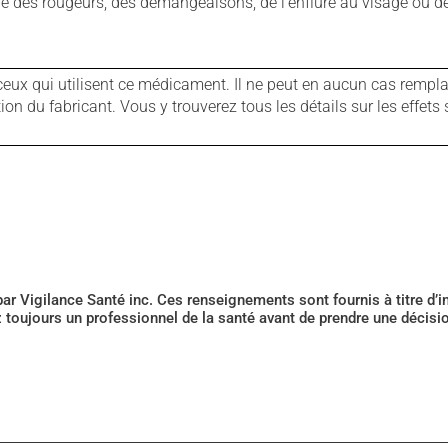
que des rougeurs, des démangeaisons, de l'enflure au visage ou de
ux qui utilisent ce médicament. Il ne peut en aucun cas remplac
 du fabricant. Vous y trouverez tous les détails sur les effets 
 par Vigilance Santé inc. Ces renseignements sont fournis à titre d
z toujours un professionnel de la santé avant de prendre une décis