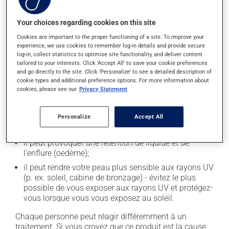
l'occasion entraîner certains effets indésirables (effets
secondaires), notamment :
Your choices regarding cookies on this site
il peut causer de la diarrhée;
Cookies are important to the proper functioning of a site. To improve your
il peut causer des maux de ventre;
experience, we use cookies to remember log-in details and provide secure
log-in, collect statistics to optimise site functionality, and deliver content
il peut entraîner de l'insomnie ou de la difficulté à
tailored to your interests. Click 'Accept All' to save your cookie preferences
s'endormir;
and go directly to the site. Click 'Personalize' to see a detailed description of
cookie types and additional preference options. For more information about
il peut provoquer une baisse de certains globules
cookies, please see our
Privacy Statement
blancs, ce qui peut se manifester par de la fièvre, des
frissons, des maux de gorge ou des infections -
contactez votre médecin si cela se produit;
Personalize
Accept All
il peut causer des nausées et des vomissements;
il peut provoquer une rétention de liquide et de
l'enflure (oedème);
il peut rendre votre peau plus sensible aux rayons UV
(p. ex. soleil, cabine de bronzage) - évitez le plus
possible de vous exposer aux rayons UV et protégez-
vous lorsque vous vous exposez au soleil.
Chaque personne peut réagir différemment à un
traitement. Si vous croyez que ce produit est la cause