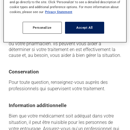
il peut causer de la diarrhée;
and go directly to the site. Click 'Personalize' to see a detailed description of
cookie types and additional preference options. For more information about
il peut entraîner une irritation de l'oesophage.
cookies, please see our
Privacy Statement
Chaque personne peut réagir différemment à un
traitement. Si vous croyez que ce produit est la cause
Personalize
Accept All
d'un problème qui vous incommode, qu'il soit
mentionné ici ou non, discutez-en avec votre médecin
ou votre pharmacien. Ils peuvent vous aider à
déterminer si votre traitement en est effectivement la
cause et, au besoin, vous aider à bien gérer la situation.
Conservation
Pour toute question, renseignez-vous auprès des
professionnels qui supervisent votre traitement.
Information additionnelle
Bien que votre médicament soit adéquat dans votre
situation, il peut être nuisible pour les personnes de
votre entourage. Assurez-vous qu'un professionnel qui