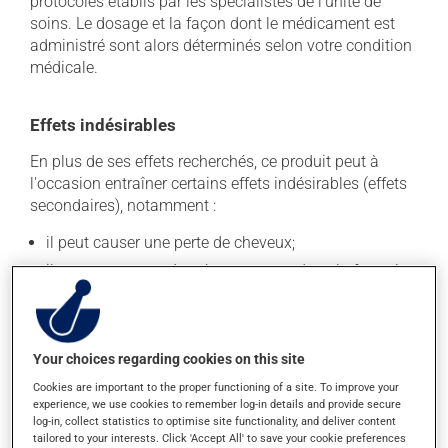
protocoles établis par les spécialistes de l'unité de
soins. Le dosage et la façon dont le médicament est
administré sont alors déterminés selon votre condition
médicale.
Effets indésirables
En plus de ses effets recherchés, ce produit peut à
l'occasion entraîner certains effets indésirables (effets
secondaires), notamment :
il peut causer une perte de cheveux;
il peut provoquer des changements dans la formule
sanguine, ce qui peut se manifester par une fatigue
inhabituelle, de la fièvre, des frissons, des maux de
gorge ou des infections - contactez votre médecin si
cela se produit;
Your choices regarding cookies on this site
il peut causer des nausées et des vomissements;
Cookies are important to the proper functioning of a site. To improve your
il peut causer des ulcères et de l'irritation dans la
experience, we use cookies to remember log-in details and provide secure
log-in, collect statistics to optimise site functionality, and deliver content
bouche;
tailored to your interests. Click 'Accept All' to save your cookie preferences