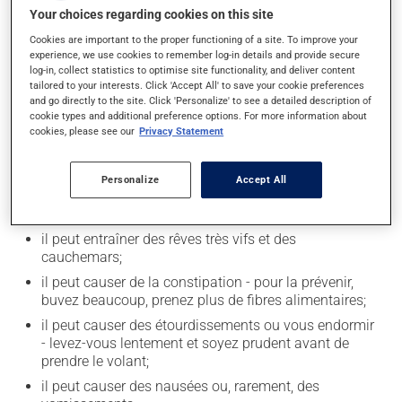
Your choices regarding cookies on this site
temps qu'un supplément de fer ou une multivitamine.
Attendez au moins 2 à 3 heures entre la prise de ces
Cookies are important to the proper functioning of a site. To improve your
différents produits.
experience, we use cookies to remember log-in details and provide secure
log-in, collect statistics to optimise site functionality, and deliver content
tailored to your interests. Click 'Accept All' to save your cookie preferences
and go directly to the site. Click 'Personalize' to see a detailed description of
Effets indésirables
cookie types and additional preference options. For more information about
cookies, please see our
Privacy Statement
En plus de ses effets recherchés, ce produit peut à
l'occasion entraîner certains effets indésirables (effets
secondaires), notamment :
Personalize
Accept All
il peut rendre la bouche sèche;
il peut entraîner des rêves très vifs et des
cauchemars;
il peut causer de la constipation - pour la prévenir,
buvez beaucoup, prenez plus de fibres alimentaires;
il peut causer des étourdissements ou vous endormir
- levez-vous lentement et soyez prudent avant de
prendre le volant;
il peut causer des nausées ou, rarement, des