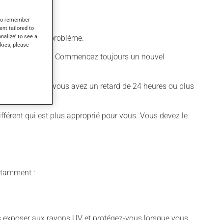
s to remember
ent tailored to
onalize' to see a
ourriture, sans problème.
kies, please
rimés sont placés. Commencez toujours un nouvel
 d'habitude. Si vous avez un retard de 24 heures ou plus
différent qui est plus approprié pour vous. Vous devez le
notamment :
vous exposer aux rayons UV et protégez-vous lorsque vous