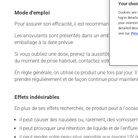
Your choic
Mode d'emploi
Cookies are 
log-in detail
your interest
Pour assurer son efficacité, il est recommandé de le pren
detailed des
see our
Pri
Les anovulants sont présentés dans un emballage particul
emballage à la date prévue.
Si vous oubliez une dose, prenez-la aussitôt que vous le
du moment de prise habituel, contactez votre pharmacien
En règle générale, on utilise ce produit une fois par jour.
prendre régulièrement et de façon continue pour mainteni
Effets indésirables
En plus de ses effets recherchés, ce produit peut à l'occa
il peut causer des nausées ou, rarement, des vomissem
il peut provoquer une rétention de liquide et de l'enflur
il peut rendre votre peau plus sensible aux rayons UV (