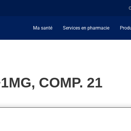
C
Ma santé
Services en pharmacie
Produ
1MG, COMP. 21
llement, on l'utilise pour prévenir la grossesse. On l'emploie au
son action.