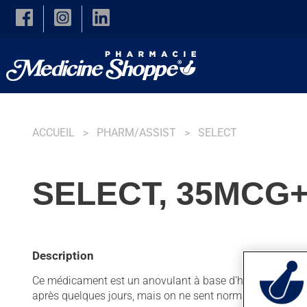
Skip to main content
ACCUEIL
PHARM/ASSIST
SELECT
SELECT, 35MCG+
Description
Ce médicament est un anovulant à base d'hormones. Habitue
après quelques jours, mais on ne sent normalement pas 