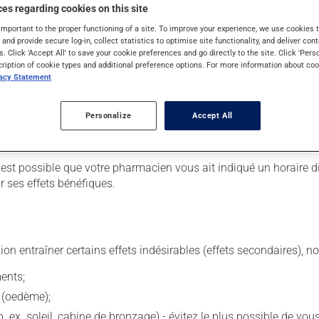
es regarding cookies on this site
important to the proper functioning of a site. To improve your experience, we use cookie
s and provide secure log-in, collect statistics to optimise site functionality, and deliver cont
s. Click 'Accept All' to save your cookie preferences and go directly to the site. Click 'Pers
dre chaque jour à la même heure. Il peut être pris avec ou sans n
cription of cookie types and additional preference options. For more information about coo
vacy Statement
ier. Il est important de respecter l'ordre dans lequel les comp
Personalize
Accept All
 constatez puis continuez à prendre une dose chaque jour comme
.
 Il est possible que votre pharmacien vous ait indiqué un horaire 
r ses effets bénéfiques.
sion entraîner certains effets indésirables (effets secondaires), 
ents;
e (oedème);
p. ex. soleil, cabine de bronzage) - évitez le plus possible de 