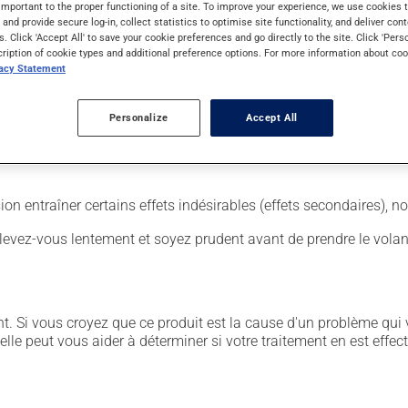
important to the proper functioning of a site. To improve your experience, we use cookie
s and provide secure log-in, collect statistics to optimise site functionality, and deliver cont
s. Click 'Accept All' to save your cookie preferences and go directly to the site. Click 'Pers
aine. Il sera ainsi pleinement efficace et vous serez soulagé plus
cription of cookie types and additional preference options. For more information about coo
vacy Statement
 est important de respecter la posologie inscrite sur l'étiquette.
 coupé, croqué ou écrasé. Ce médicament peut être pris avec ou s
Personalize
Accept All
sion entraîner certains effets indésirables (effets secondaires), 
levez-vous lentement et soyez prudent avant de prendre le volan
. Si vous croyez que ce produit est la cause d'un problème qui 
 elle peut vous aider à déterminer si votre traitement en est effec