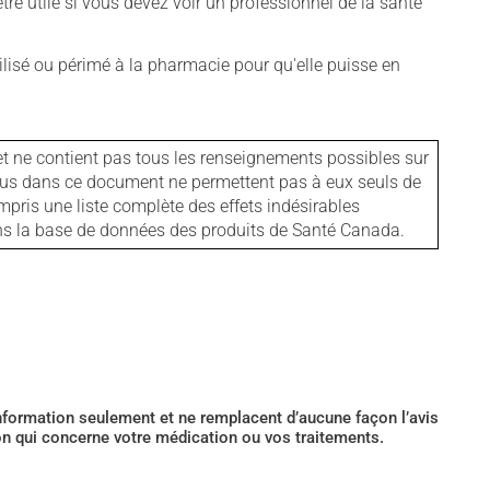
tre utile si vous devez voir un professionnel de la santé
isé ou périmé à la pharmacie pour qu'elle puisse en
et ne contient pas tous les renseignements possibles sur
tenus dans ce document ne permettent pas à eux seuls de
mpris une liste complète des effets indésirables
ans la base de données des produits de Santé Canada.
’information seulement et ne remplacent d’aucune façon l’avis
ion qui concerne votre médication ou vos traitements.