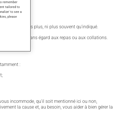
s to remember
ent tailored to
onalize' to see a
 rapidement.
kies, please
 N'en utilisez pas plus, ni plus souvent qu'indiqué.
ans nourriture, sans égard aux repas ou aux collations.
notamment :
t;
vous incommode, qu'il soit mentionné ici ou non,
tivement la cause et, au besoin, vous aider à bien gérer la