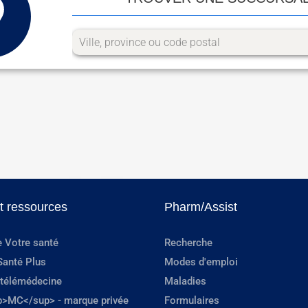
et ressources
Pharm/Assist
e Votre santé
Recherche
Santé Plus
Modes d'emploi
 télémédecine
Maladies
p>MC</sup> - marque privée
Formulaires