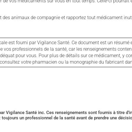
our de vos médicaments sur vous en tout temps. Celle-ci pourrait ê
 des animaux de compagnie et rapportez tout médicament inutil
cale est fourni par Vigilance Santé. Ce document est un résumé 
ls de vos professionnels de la santé, car les renseignements con
 adéquat pour vous. Pour plus de détails sur ce médicament, y co
s, consultez votre pharmacien ou la monographie du fabricant d
 par Vigilance Santé inc. Ces renseignements sont fournis à titre d
z toujours un professionnel de la santé avant de prendre une décis