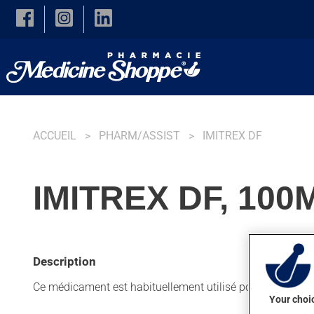
Skip to main content
ACCUEIL
PHARM/ASSIST
IMITREX DF
IMITREX DF, 10
Description
Ce médicament est habituellement utilisé pour soulager l
Your choic