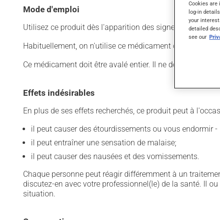
Cookies are 
Mode d'emploi
log-in detail
your interest
Utilisez ce produit dès l'apparition des signes d'une migr
detailed des
see our
Pri
Habituellement, on n'utilise ce médicament qu'au besoin. Il
Ce médicament doit être avalé entier. Il ne doit pas être
Effets indésirables
En plus de ses effets recherchés, ce produit peut à l'occa
il peut causer des étourdissements ou vous endormir - 
il peut entraîner une sensation de malaise;
il peut causer des nausées et des vomissements.
Chaque personne peut réagir différemment à un traitement
discutez-en avec votre professionnel(le) de la santé. Il ou
situation.