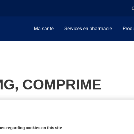
C
Ma santé
Services en pharmacie
Produ
0MG, COMPRIME
es migraines. On peut sentir son action en moins d'une heure.
es regarding cookies on this site