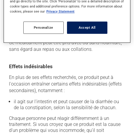
and go directly to the site. Click 'Personalize' to see a detailed description of
qu'indiqué. Si vous oubliez de prendre une dose,
cookie types and additional preference options. For more information about
prenez-la dès que vous y pensez. S'il est presque
cookies, please see our
Privacy Statement
l'heure de votre dose suivante, laissez simplement
tomber la dose oubliée. Ne doublez pas la dose
Personalize
Accept All
suivante pour tenter de vous rattraper.
Ce médicament peut être pris avec ou sans nourriture,
sans égard aux repas ou aux collations.
Effets indésirables
En plus de ses effets recherchés, ce produit peut à
l'occasion entraîner certains effets indésirables (effets
secondaires), notamment :
il agit sur l'intestin et peut causer de la diarrhée ou
de la constipation, selon la sensibilité de chacun.
Chaque personne peut réagir différemment à un
traitement. Si vous croyez que ce produit est la cause
d'un problème qui vous incommode, qu'il soit