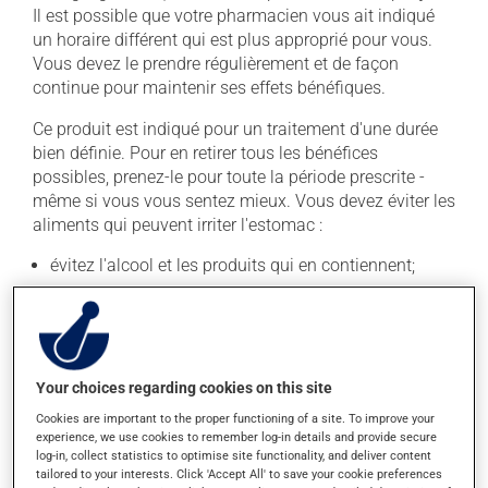
Il est possible que votre pharmacien vous ait indiqué
un horaire différent qui est plus approprié pour vous.
Vous devez le prendre régulièrement et de façon
continue pour maintenir ses effets bénéfiques.
Ce produit est indiqué pour un traitement d'une durée
bien définie. Pour en retirer tous les bénéfices
possibles, prenez-le pour toute la période prescrite -
même si vous vous sentez mieux. Vous devez éviter les
aliments qui peuvent irriter l'estomac :
évitez l'alcool et les produits qui en contiennent;
évitez le café, le thé et le chocolat;
évitez les aliments très acides ou épicés;
évitez les fritures.
Your choices regarding cookies on this site
Attention ! Le fait de fumer la cigarette est irritant pour
l'estomac.
Cookies are important to the proper functioning of a site. To improve your
experience, we use cookies to remember log-in details and provide secure
log-in, collect statistics to optimise site functionality, and deliver content
Il est important de respecter la posologie inscrite sur
tailored to your interests. Click 'Accept All' to save your cookie preferences
l'étiquette. N'en utilisez pas plus, ni plus souvent