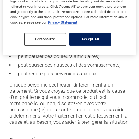
log-in, collect statistics to optimise site functionality, and deliver content
Effets indésirables
tailored to your interests. Click 'Accept All' to save your cookie preferences
and go directly to the site. Click 'Personalize' to see a detailed description of
En plus de ses effets recherchés, ce produit peut à
cookie types and additional preference options. For more information about
l'occasion entraîner certains effets indésirables (effets
cookies, please see our
Privacy Statement
secondaires), notamment :
il peut causer des maux de tête;
Personalize
Accept All
il peut provoquer des maux de ventre, des crampes;
il peut causer des douleurs articulaires;
il peut causer des nausées et des vomissements;
il peut rendre plus nerveux ou anxieux.
Chaque personne peut réagir différemment à un
traitement. Si vous croyez que ce produit est la cause
d'un problème qui vous incommode, qu'il soit
mentionné ici ou non, discutez-en avec votre
professionnel(le) de la santé. Il ou elle peut vous aider
à déterminer si votre traitement en est effectivement la
cause et, au besoin, vous aider à bien gérer la situation.