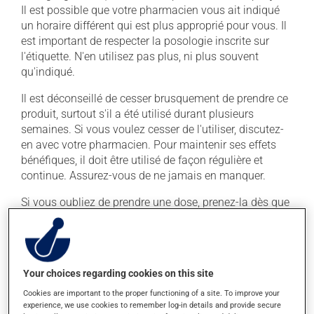
Il est possible que votre pharmacien vous ait indiqué
un horaire différent qui est plus approprié pour vous. Il
est important de respecter la posologie inscrite sur
l'étiquette. N'en utilisez pas plus, ni plus souvent
qu'indiqué.
Il est déconseillé de cesser brusquement de prendre ce
produit, surtout s'il a été utilisé durant plusieurs
semaines. Si vous voulez cesser de l'utiliser, discutez-
en avec votre pharmacien. Pour maintenir ses effets
bénéfiques, il doit être utilisé de façon régulière et
continue. Assurez-vous de ne jamais en manquer.
Si vous oubliez de prendre une dose, prenez-la dès que
vous y pensez. S'il est presque l'heure de votre dose
suivante, laissez simplement tomber la dose oubliée.
Ne doublez pas la dose suivante pour tenter de vous
rattraper. Ce médicament peut être pris avec ou sans
Your choices regarding cookies on this site
nourriture, sans égard aux repas ou aux collations.
Cookies are important to the proper functioning of a site. To improve your
experience, we use cookies to remember log-in details and provide secure