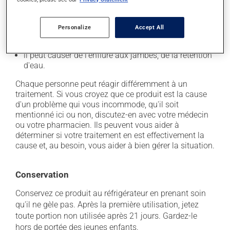
de la sensibilité du toucher;
il peut causer des douleurs articulaires;
Personalize
Accept All
il peut causer des nausées ou, rarement, des
vomissements;
il peut causer de l'enflure aux jambes, de la rétention
d'eau.
Chaque personne peut réagir différemment à un
traitement. Si vous croyez que ce produit est la cause
d'un problème qui vous incommode, qu'il soit
mentionné ici ou non, discutez-en avec votre médecin
ou votre pharmacien. Ils peuvent vous aider à
déterminer si votre traitement en est effectivement la
cause et, au besoin, vous aider à bien gérer la situation.
Conservation
Conservez ce produit au réfrigérateur en prenant soin
qu'il ne gèle pas. Après la première utilisation, jetez
toute portion non utilisée après 21 jours. Gardez-le
hors de portée des jeunes enfants.