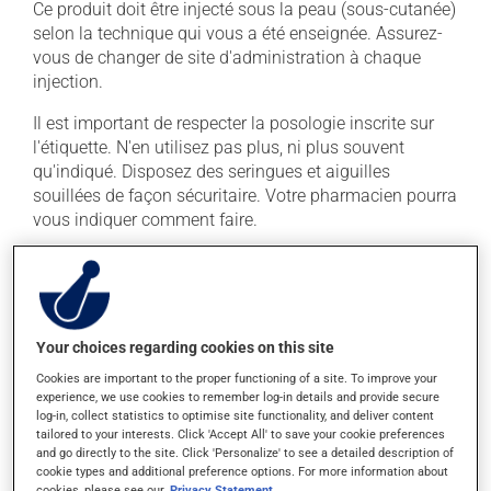
Ce produit doit être injecté sous la peau (sous-cutanée)
selon la technique qui vous a été enseignée. Assurez-
vous de changer de site d'administration à chaque
injection.
Il est important de respecter la posologie inscrite sur
l'étiquette. N'en utilisez pas plus, ni plus souvent
qu'indiqué. Disposez des seringues et aiguilles
souillées de façon sécuritaire. Votre pharmacien pourra
vous indiquer comment faire.
Effets indésirables
En plus de ses effets recherchés, ce produit peut à
l'occasion entraîner certains effets indésirables (effets
Your choices regarding cookies on this site
secondaires), notamment :
Cookies are important to the proper functioning of a site. To improve your
experience, we use cookies to remember log-in details and provide secure
il peut causer une douleur au site d'injection;
log-in, collect statistics to optimise site functionality, and deliver content
tailored to your interests. Click 'Accept All' to save your cookie preferences
il peut causer des douleurs musculaires;
and go directly to the site. Click 'Personalize' to see a detailed description of
il peut causer un engourdissement et une diminution
cookie types and additional preference options. For more information about
cookies, please see our
Privacy Statement