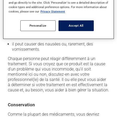
and go directly to the site. Click 'Personalize' to see a detailed description of
cookie types and additional preference options. For more information about
En plus de ses effets recherchés, ce produit peut à
cookies, please see our
Privacy Statement
l'occasion entraîner certains effets indésirables (effets
secondaires), notamment :
Personalize
Accept All
il peut causer des maux de tête;
il peut laisser un arrière-goût métallique;
il peut causer des nausées ou, rarement, des
vomissements.
Chaque personne peut réagir différemment à un
traitement. Si vous croyez que ce produit est la cause
d'un problème qui vous incommode, qu'il soit
mentionné ici ou non, discutez-en avec votre
professionnel(le) de la santé. Il ou elle peut vous aider
à déterminer si votre traitement en est effectivement la
cause et, au besoin, vous aider à bien gérer la situation.
Conservation
Comme la plupart des médicaments, vous devriez