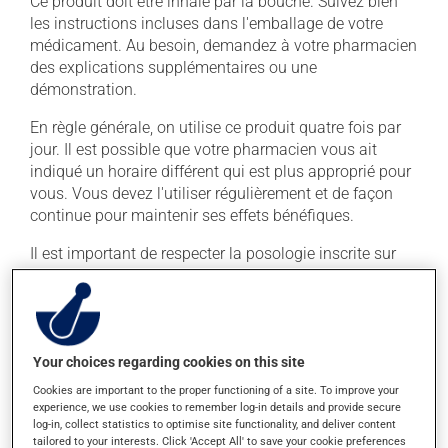
Ce produit doit être inhalé par la bouche. Suivez bien
les instructions incluses dans l'emballage de votre
médicament. Au besoin, demandez à votre pharmacien
des explications supplémentaires ou une
démonstration.
En règle générale, on utilise ce produit quatre fois par
jour. Il est possible que votre pharmacien vous ait
indiqué un horaire différent qui est plus approprié pour
vous. Vous devez l'utiliser régulièrement et de façon
continue pour maintenir ses effets bénéfiques.
Il est important de respecter la posologie inscrite sur
l'étiquette. N'en utilisez pas plus, ni plus souvent
qu'indiqué. Si vous oubliez de prendre une dose,
prenez-la dès que vous y pensez. S'il est presque
l'heure de votre dose suivante, laissez simplement
tomber la dose oubliée. Ne doublez pas la dose
Your choices regarding cookies on this site
suivante pour tenter de vous rattraper.
Cookies are important to the proper functioning of a site. To improve your
experience, we use cookies to remember log-in details and provide secure
log-in, collect statistics to optimise site functionality, and deliver content
Effets indésirables
tailored to your interests. Click 'Accept All' to save your cookie preferences