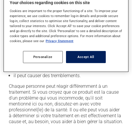
En plus de ses effets recherchés, ce produit peut à
Your choices regarding cookies on this site
l'occasion entraîner certains effets indésirables (effets
Cookies are important to the proper functioning of a site. To improve your
secondaires), notamment :
experience, we use cookies to remember log-in details and provide secure
log-in, collect statistics to optimise site functionality, and deliver content
il peut rendre la bouche sèche;
tailored to your interests. Click 'Accept All' to save your cookie preferences
and go directly to the site. Click 'Personalize' to see a detailed description of
il peut causer des étourdissements ou vous endormir
cookie types and additional preference options. For more information about
- levez-vous lentement et soyez prudent avant de
cookies, please see our
Privacy Statement
prendre le volant;
il peut causer des palpitations (coeur qui bat vite);
Personalize
Accept All
il peut être stimulant - évitez de le prendre juste
avant de dormir;
il peut causer des tremblements.
Chaque personne peut réagir différemment à un
traitement. Si vous croyez que ce produit est la cause
d'un problème qui vous incommode, qu'il soit
mentionné ici ou non, discutez-en avec votre
professionnel(le) de la santé. Il ou elle peut vous aider
à déterminer si votre traitement en est effectivement la
cause et, au besoin, vous aider à bien gérer la situation.