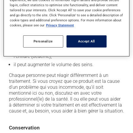
secondaires), notamment :
experience, we use cookies to remember log-in details and provide secure
log-in, collect statistics to optimise site functionality, and deliver content
tailored to your interests. Click 'Accept All' to save your cookie preferences
il peut diminuer l'appétit;
and go directly to the site. Click 'Personalize' to see a detailed description of
il peut causer des ballonnements;
cookie types and additional preference options. For more information about
cookies, please see our
Privacy Statement
il peut causer des maux de tête;
il peut causer des nausées ou, rarement, des
vomissements;
Personalize
Accept All
il peut provoquer une rétention de liquide et de
l'enflure (oedème);
il peut augmenter le volume des seins.
Chaque personne peut réagir différemment à un
traitement. Si vous croyez que ce produit est la cause
d'un problème qui vous incommode, qu'il soit
mentionné ici ou non, discutez-en avec votre
professionnel(le) de la santé. Il ou elle peut vous aider
à déterminer si votre traitement en est effectivement la
cause et, au besoin, vous aider à bien gérer la situation.
Conservation