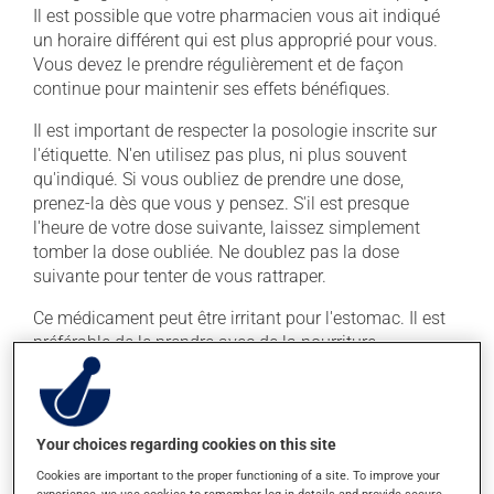
Il est possible que votre pharmacien vous ait indiqué
un horaire différent qui est plus approprié pour vous.
Vous devez le prendre régulièrement et de façon
continue pour maintenir ses effets bénéfiques.
Il est important de respecter la posologie inscrite sur
l'étiquette. N'en utilisez pas plus, ni plus souvent
qu'indiqué. Si vous oubliez de prendre une dose,
prenez-la dès que vous y pensez. S'il est presque
l'heure de votre dose suivante, laissez simplement
tomber la dose oubliée. Ne doublez pas la dose
suivante pour tenter de vous rattraper.
Ce médicament peut être irritant pour l'estomac. Il est
préférable de le prendre avec de la nourriture.
Effets indésirables
En plus de ses effets recherchés, ce produit peut à
Your choices regarding cookies on this site
l'occasion entraîner certains effets indésirables (effets
Cookies are important to the proper functioning of a site. To improve your