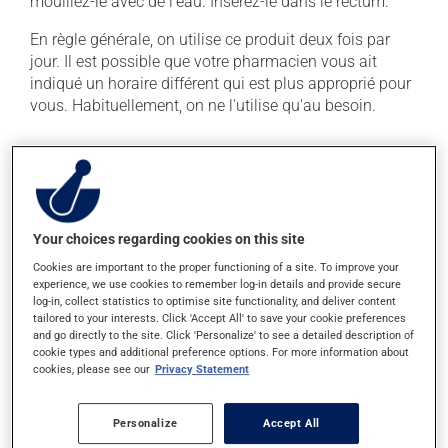
mouillez-le avec de l'eau. Insérez-le dans le rectum.
En règle générale, on utilise ce produit deux fois par
jour. Il est possible que votre pharmacien vous ait
indiqué un horaire différent qui est plus approprié pour
vous. Habituellement, on ne l'utilise qu'au besoin.
Effets indésirables
En plus de ses effets recherchés, ce produit peut à
l'occasion entraîner certains effets indésirables (effets
Your choices regarding cookies on this site
secondaires), notamment :
Cookies are important to the proper functioning of a site. To improve your
il peut irriter localement lors de l'utilisation.
experience, we use cookies to remember log-in details and provide secure
log-in, collect statistics to optimise site functionality, and deliver content
Chaque personne peut réagir différemment à un
tailored to your interests. Click 'Accept All' to save your cookie preferences
traitement. Si vous croyez que ce produit est la cause
and go directly to the site. Click 'Personalize' to see a detailed description of
cookie types and additional preference options. For more information about
d'un problème qui vous incommode, qu'il soit
cookies, please see our
Privacy Statement
mentionné ici ou non, discutez-en avec votre médecin
ou votre pharmacien. Ils peuvent vous aider à
déterminer si votre traitement en est effectivement la
Personalize
Accept All
cause et, au besoin, vous aider à bien gérer la situation.