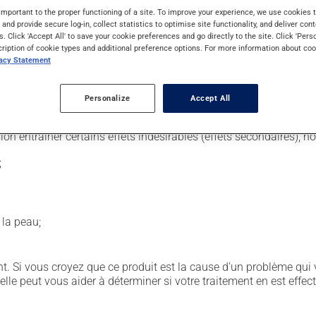
important to the proper functioning of a site. To improve your experience, we use cookie
s and provide secure log-in, collect statistics to optimise site functionality, and deliver cont
s. Click 'Accept All' to save your cookie preferences and go directly to the site. Click 'Pers
t de santé, par un médecin ou une infirmière, mais il peut aussi 
cription of cookie types and additional preference options. For more information about coo
ourni toutes les instructions nécessaires à une administration ad
vacy Statement
r ses effets secondaires.
Personalize
Accept All
sion entraîner certains effets indésirables (effets secondaires), 
;
 la peau;
. Si vous croyez que ce produit est la cause d'un problème qui 
 elle peut vous aider à déterminer si votre traitement en est effec