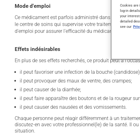
Mode d'emploi
Cookies are 
log-in detail
your interest
Ce médicament est parfois administré dans un établissemen
detailed des
le centre de soins qui supervise votre traitement vous a f
see our
Pri
d'emploi pour assurer l'efficacité du médicament et limite
Effets indésirables
En plus de ses effets recherchés, ce produit peut à l'occa
il peut favoriser une infection de la bouche (candidose)
il peut provoquer des maux de ventre, des crampes;
il peut causer de la diarrhée;
il peut faire apparaître des boutons et de la rougeur sur
il peut causer des nausées et des vomissements.
Chaque personne peut réagir différemment à un traitement
discutez-en avec votre professionnel(le) de la santé. Il ou
situation.