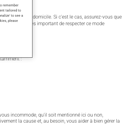
s to remember
ent tailored to
onalize' to see a
être utilisé à domicile. Si c'est le cas, assurez-vous que
kies, please
équate. Il est très important de respecter ce mode
notamment :
vous incommode, qu'il soit mentionné ici ou non,
tivement la cause et, au besoin, vous aider à bien gérer la