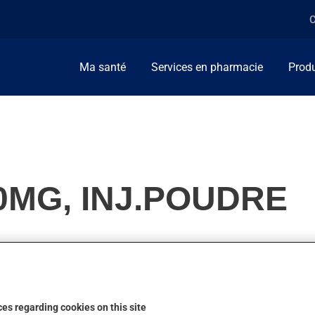
C
Ma santé
Services en pharmacie
Produ
00MG, INJ.POUDRE
nicillines. Habituellement, on l'utilise pour combattre les infect
es regarding cookies on this site