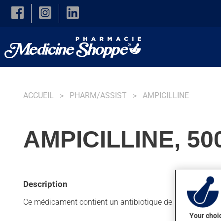
Skip to main content
ACCUEIL
PHARM/ASSIST
AMPICILLINE
AMPICILLINE, 5
Description
Ce médicament contient un antibiotique de la famille des pé
Your choic