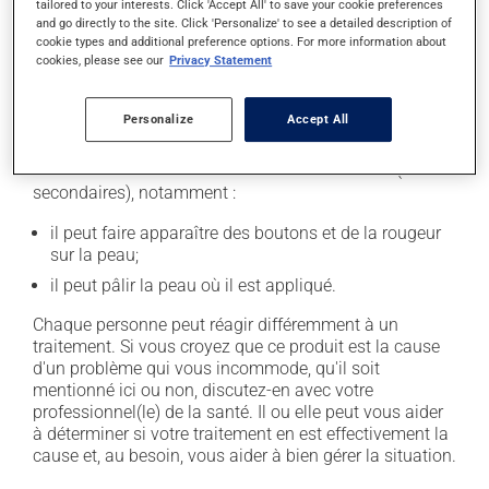
tailored to your interests. Click 'Accept All' to save your cookie preferences
la peau et favoriser les infections de la peau. Ne les
and go directly to the site. Click 'Personalize' to see a detailed description of
appliquez pas inutilement.
cookie types and additional preference options. For more information about
cookies, please see our
Privacy Statement
Effets indésirables
Personalize
Accept All
En plus de ses effets recherchés, ce produit peut à
l'occasion entraîner certains effets indésirables (effets
secondaires), notamment :
il peut faire apparaître des boutons et de la rougeur
sur la peau;
il peut pâlir la peau où il est appliqué.
Chaque personne peut réagir différemment à un
traitement. Si vous croyez que ce produit est la cause
d'un problème qui vous incommode, qu'il soit
mentionné ici ou non, discutez-en avec votre
professionnel(le) de la santé. Il ou elle peut vous aider
à déterminer si votre traitement en est effectivement la
cause et, au besoin, vous aider à bien gérer la situation.