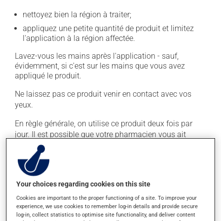
nettoyez bien la région à traiter;
appliquez une petite quantité de produit et limitez
l'application à la région affectée.
Lavez-vous les mains après l'application - sauf,
évidemment, si c'est sur les mains que vous avez
appliqué le produit.
Ne laissez pas ce produit venir en contact avec vos
yeux.
En règle générale, on utilise ce produit deux fois par
jour. Il est possible que votre pharmacien vous ait
indiqué un horaire différent qui est plus approprié pour
vous. Ne cessez pas de l'appliquer dès qu'une
amélioration est visible. Continuez pour la durée de
traitement indiquée.
Your choices regarding cookies on this site
Il est important de respecter la posologie inscrite sur
Cookies are important to the proper functioning of a site. To improve your
l'étiquette. N'en utilisez pas plus, ni plus souvent
experience, we use cookies to remember log-in details and provide secure
log-in, collect statistics to optimise site functionality, and deliver content
qu'indiqué. Les dérivés de la cortisone peuvent amincir