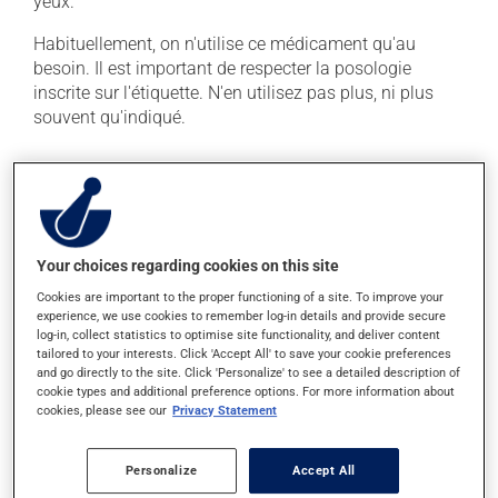
yeux.
Habituellement, on n'utilise ce médicament qu'au
besoin. Il est important de respecter la posologie
inscrite sur l'étiquette. N'en utilisez pas plus, ni plus
souvent qu'indiqué.
Effets indésirables
En plus de ses effets recherchés, ce produit peut à
l'occasion entraîner certains effets indésirables (effets
Your choices regarding cookies on this site
secondaires), notamment :
Cookies are important to the proper functioning of a site. To improve your
il peut irriter localement lors de l'utilisation.
experience, we use cookies to remember log-in details and provide secure
log-in, collect statistics to optimise site functionality, and deliver content
Chaque personne peut réagir différemment à un
tailored to your interests. Click 'Accept All' to save your cookie preferences
traitement. Si vous croyez que ce produit est la cause
and go directly to the site. Click 'Personalize' to see a detailed description of
cookie types and additional preference options. For more information about
d'un problème qui vous incommode, qu'il soit
cookies, please see our
Privacy Statement
mentionné ici ou non, discutez-en avec votre médecin
ou votre pharmacien. Ils peuvent vous aider à
déterminer si votre traitement en est effectivement la
Personalize
Accept All
cause et, au besoin, vous aider à bien gérer la situation.