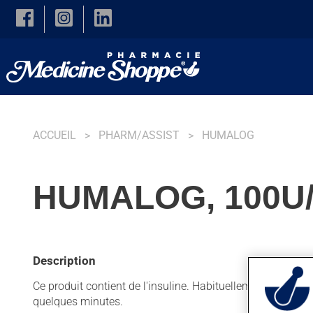
Skip to main content
ACCUEIL
PHARM/ASSIST
HUMALOG
HUMALOG, 100U/
Description
Ce produit contient de l'insuline. Habituellement, on l'uti
quelques minutes.