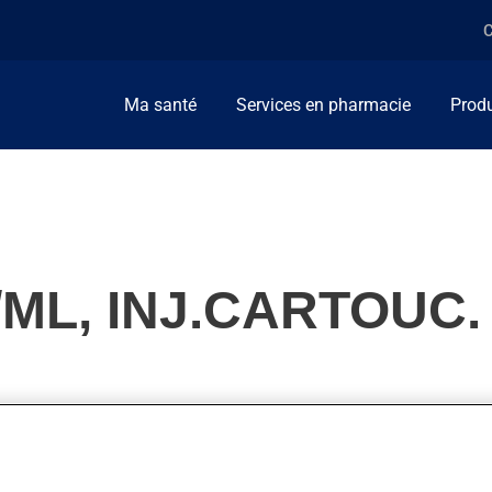
C
Ma santé
Services en pharmacie
Produ
ML, INJ.CARTOUC.
lise pour contrôler le taux de sucre dans le sang (glycémie) chez 