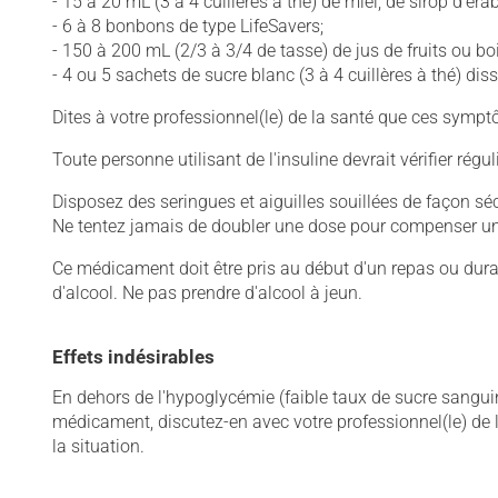
- 15 à 20 mL (3 à 4 cuillères à thé) de miel, de sirop d'éra
- 6 à 8 bonbons de type LifeSavers;
- 150 à 200 mL (2/3 à 3/4 de tasse) de jus de fruits ou bo
- 4 ou 5 sachets de sucre blanc (3 à 4 cuillères à thé) dis
Dites à votre professionnel(le) de la santé que ces symptô
Toute personne utilisant de l'insuline devrait vérifier rég
Disposez des seringues et aiguilles souillées de façon s
Ne tentez jamais de doubler une dose pour compenser un
Ce médicament doit être pris au début d'un repas ou dur
d'alcool. Ne pas prendre d'alcool à jeun.
Effets indésirables
En dehors de l'hypoglycémie (faible taux de sucre sanguin
médicament, discutez-en avec votre professionnel(le) de la 
la situation.