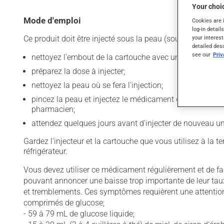
Your choic
Mode d'emploi
Cookies are 
log-in detail
Ce produit doit être injecté sous la peau (sous-cutanée) :
your interest
detailed des
see our
Pri
nettoyez l'embout de la cartouche avec un tampon d'alco
préparez la dose à injecter;
nettoyez la peau où se fera l'injection;
pincez la peau et injectez le médicament dans le repli a
pharmacien;
attendez quelques jours avant d'injecter de nouveau 
Gardez l'injecteur et la cartouche que vous utilisez à la
réfrigérateur.
Vous devez utiliser ce médicament régulièrement et de faç
pouvant annoncer une baisse trop importante de leur taux
et tremblements. Ces symptômes requièrent une attention
comprimés de glucose;
- 59 à 79 mL de glucose liquide;