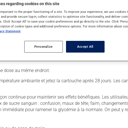
es regarding cookies on this site
important to the proper functioning of a site. To improve your experience, we use cookie
s and provide secure log-in, collect statistics to optimise site functionality, and deliver cont
s. Click 'Accept All' to save your cookie preferences and go directly to the site. Click 'Pers
cription of cookie types and additional preference options. For more information about coo
vacy Statement
ol et insérez une aiguille;
Personalize
Accept All
insi formé. Si vous utilisez une aiguille courte, il n'est peut-êt
une dose au même endroit.
 température ambiante et jetez la cartouche après 28 jours. Les 
on continue pour maintenir ses effets bénéfiques. Les utilisateu
 de sucre sanguin : confusion, maux de tête, faim, changements d
 immédiate pour ramener la glycémie à la normale. On peut y r