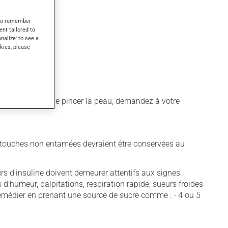
s to remember
ent tailored to
onalize' to see a
kies, please
re pas nécessaire de pincer la peau, demandez à votre
cartouches non entamées devraient être conservées au
rs d'insuline doivent demeurer attentifs aux signes
'humeur, palpitations, respiration rapide, sueurs froides
emédier en prenant une source de sucre comme : - 4 ou 5