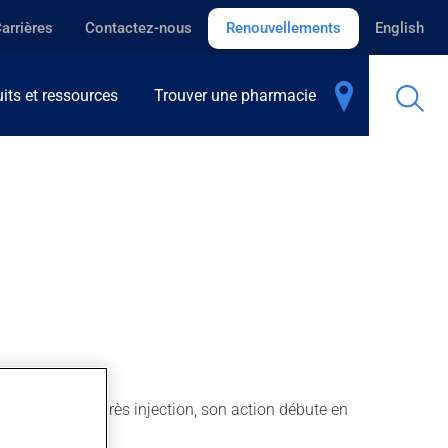
arrières
Contactez-nous
Renouvellements
English
its et ressources
Trouver une pharmacie
le diabétique. Après injection, son action débute en