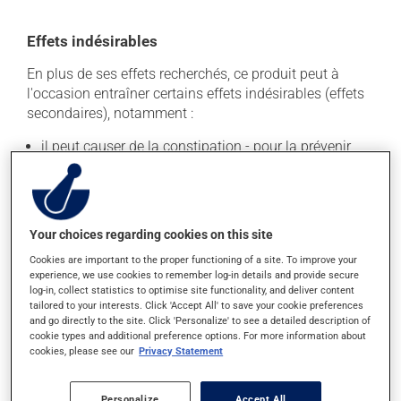
Effets indésirables
En plus de ses effets recherchés, ce produit peut à
l'occasion entraîner certains effets indésirables (effets
secondaires), notamment :
il peut causer de la constipation - pour la prévenir,
buvez beaucoup, prenez plus de fibres alimentaires.
Chaque personne peut réagir différemment à un
traitement. Si vous croyez que ce produit est la cause
d'un problème qui vous incommode, qu'il soit
Your choices regarding cookies on this site
mentionné ici ou non, discutez-en avec votre médecin
Cookies are important to the proper functioning of a site. To improve your
ou votre pharmacien. Ils peuvent vous aider à
experience, we use cookies to remember log-in details and provide secure
déterminer si votre traitement en est effectivement la
log-in, collect statistics to optimise site functionality, and deliver content
cause et, au besoin, vous aider à bien gérer la situation.
tailored to your interests. Click 'Accept All' to save your cookie preferences
and go directly to the site. Click 'Personalize' to see a detailed description of
cookie types and additional preference options. For more information about
cookies, please see our
Privacy Statement
Conservation
Comme la plupart des médicaments, vous devriez
Personalize
Accept All