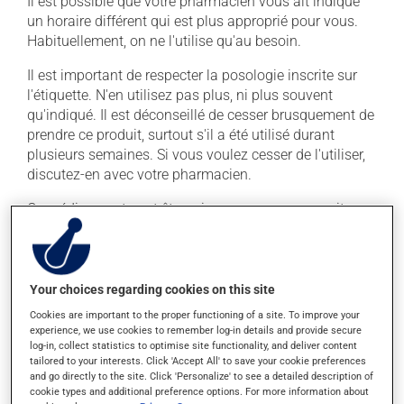
Il est possible que votre pharmacien vous ait indiqué
un horaire différent qui est plus approprié pour vous.
Habituellement, on ne l'utilise qu'au besoin.
Il est important de respecter la posologie inscrite sur
l'étiquette. N'en utilisez pas plus, ni plus souvent
qu'indiqué. Il est déconseillé de cesser brusquement de
prendre ce produit, surtout s'il a été utilisé durant
plusieurs semaines. Si vous voulez cesser de l'utiliser,
discutez-en avec votre pharmacien.
Ce médicament peut être pris avec ou sans nourriture,
sans égard aux repas ou aux collations. La prise
d'alcool peut augmenter l'effet du médicament. Limitez
la consommation d'alcool à une prise occasionnelle de
petites quantités.
Your choices regarding cookies on this site
Cookies are important to the proper functioning of a site. To improve your
experience, we use cookies to remember log-in details and provide secure
Effets indésirables
log-in, collect statistics to optimise site functionality, and deliver content
tailored to your interests. Click 'Accept All' to save your cookie preferences
En plus de ses effets recherchés, ce produit peut à
and go directly to the site. Click 'Personalize' to see a detailed description of
l'occasion entraîner certains effets indésirables (effets
cookie types and additional preference options. For more information about