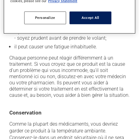
cookies, please see our
Privacy Statement
secondaires), notamment :
il peut provoquer des pertes de mémoire;
Personalize
Accept All
il peut causer des maux de tête;
il peut causer des étourdissements ou vous endormir
- soyez prudent avant de prendre le volant;
il peut causer une fatigue inhabituelle.
Chaque personne peut réagir différemment à un
traitement. Si vous croyez que ce produit est la cause
d'un problème qui vous incommode, qu'il soit
mentionné ici ou non, discutez-en avec votre médecin
ou votre pharmacien. Ils peuvent vous aider à
déterminer si votre traitement en est effectivement la
cause et, au besoin, vous aider à bien gérer la situation.
Conservation
Comme la plupart des médicaments, vous devriez
garder ce produit à la température ambiante.
Conservez-le dans un endroit sécuritaire où il ne sera