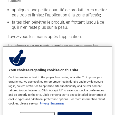
l'utiliser :
appliquez une petite quantité de produit - n'en mettez
pas trop et limitez l'application à la zone affectée;
faites bien pénétrer le produit, en frottant jusqu'à ce
qu'il n'en reste plus sur la peau.
Lavez-vous les mains après l'application.
Ne laissez pas ce produit venir en contact avec les
yeux ou les lèvres. Ne l'appliquez pas sur une peau
blessée par une coupure ou une éraflure.
Habituellement, on n'utilise ce médicament qu'au
Your choices regarding cookies on this site
besoin. Il est important de respecter la posologie
Cookies are important to the proper functioning of a site. To improve your
inscrite sur l'étiquette. N'en utilisez pas plus, ni plus
experience, we use cookies to remember log-in details and provide secure
souvent qu'indiqué.
log-in, collect statistics to optimise site functionality, and deliver content
tailored to your interests. Click 'Accept All' to save your cookie preferences
and go directly to the site. Click 'Personalize' to see a detailed description of
Effets indésirables
cookie types and additional preference options. For more information about
cookies, please see our
Privacy Statement
En plus de ses effets recherchés, ce produit peut à
l'occasion entraîner certains effets indésirables (effets