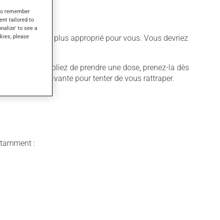
s to remember
ent tailored to
onalize' to see a
kies, please
 différent qui est plus approprié pour vous. Vous devriez
quer. Si vous oubliez de prendre une dose, prenez-la dès
 pas la dose suivante pour tenter de vous rattraper.
notamment :