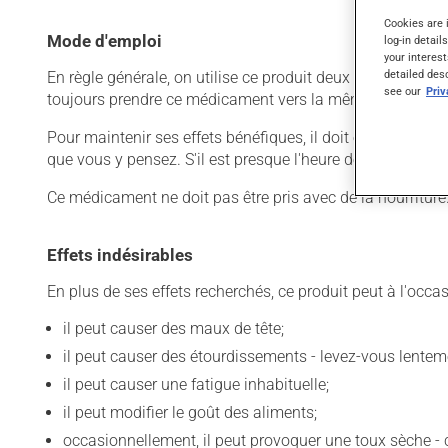
Cookies are 
Mode d'emploi
log-in detail
your interest
detailed des
En règle générale, on utilise ce produit deux fois par jour
see our
Pri
toujours prendre ce médicament vers la même heure, au
Pour maintenir ses effets bénéfiques, il doit être utilisé
que vous y pensez. S'il est presque l'heure de votre dose
Ce médicament ne doit pas être pris avec de la nourriture
Effets indésirables
En plus de ses effets recherchés, ce produit peut à l'occa
il peut causer des maux de tête;
il peut causer des étourdissements - levez-vous lentem
il peut causer une fatigue inhabituelle;
il peut modifier le goût des aliments;
occasionnellement, il peut provoquer une toux sèche 