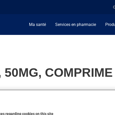
C
Ma santé
Services en pharmacie
Produ
, 50MG, COMPRIME
travail du coeur ou pour diminuer la tension artérielle. On l'empl
ction.
es regarding cookies on this site