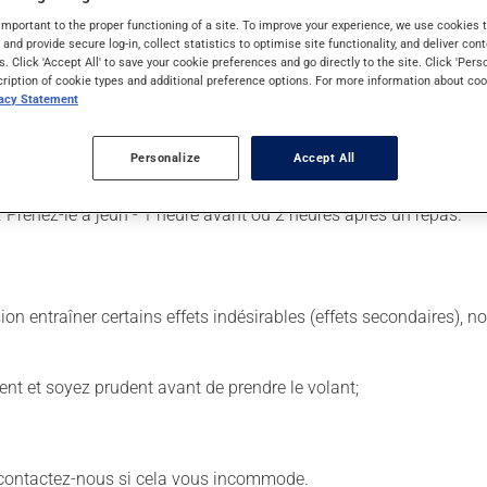
important to the proper functioning of a site. To improve your experience, we use cookie
s and provide secure log-in, collect statistics to optimise site functionality, and deliver cont
s. Click 'Accept All' to save your cookie preferences and go directly to the site. Click 'Pers
cription of cookie types and additional preference options. For more information about coo
. Il est possible que votre pharmacien vous ait indiqué un horaire
vacy Statement
 même moment de la journée.
 de façon régulière et continue. Assurez-vous de ne jamais en man
Personalize
Accept All
 suivante, laissez simplement tomber la dose oubliée. Ne doublez
. Prenez-le à jeun - 1 heure avant ou 2 heures après un repas.
sion entraîner certains effets indésirables (effets secondaires), 
ent et soyez prudent avant de prendre le volant;
- contactez-nous si cela vous incommode.