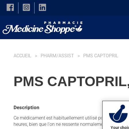
Skip to main content
ACCUEIL
PHARM/ASSIST
PMS CAPTOPRIL
PMS CAPTOPRIL
Description
Ce médicament est habituellement utilisé pour faciliter le 
heures, bien que l'on ne ressente normalement pas son a
Your choic