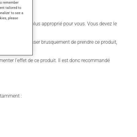
s to remember
ent tailored to
onalize' to see a
kies, please
différent qui est plus approprié pour vous. Vous devez le
t déconseillé de cesser brusquement de prendre ce produit,
menter l'effet de ce produit. Il est donc recommandé
notamment :