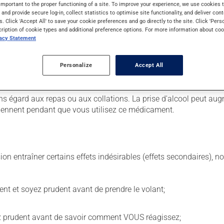
important to the proper functioning of a site. To improve your experience, we use cookie
s and provide secure log-in, collect statistics to optimise site functionality, and deliver cont
s. Click 'Accept All' to save your cookie preferences and go directly to the site. Click 'Pers
cription of cookie types and additional preference options. For more information about coo
 Il est possible que votre pharmacien vous ait indiqué un horaire 
vacy Statement
r ses effets bénéfiques.
Personalize
Accept All
tiquette. N'en utilisez pas plus, ni plus souvent qu'indiqué. Il es
us voulez cesser de l'utiliser, discutez-en avec votre pharmacien.
s égard aux repas ou aux collations. La prise d'alcool peut aug
ntiennent pendant que vous utilisez ce médicament.
sion entraîner certains effets indésirables (effets secondaires), 
ent et soyez prudent avant de prendre le volant;
ez prudent avant de savoir comment VOUS réagissez;