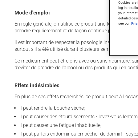
Cookies are 
log-in detail
Mode d'emploi
your interest
detailed des
En règle générale, on utilise ce produit une fois par jour.
see our
Pri
prendre régulièrement et de façon continue pour mainteni
Il est important de respecter la posologie inscrite sur l'é
surtout s'il a été utilisé durant plusieurs semaines. Si vo
Ce médicament peut être pris avec ou sans nourriture, san
d'éviter de prendre de l'alcool ou des produits qui en co
Effets indésirables
En plus de ses effets recherchés, ce produit peut à l'occa
il peut rendre la bouche sèche;
il peut causer des étourdissements - levez-vous lentem
il peut causer une fatigue inhabituelle;
il peut parfois endormir ou empêcher de dormir! - soy