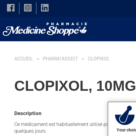
Skip to main content
ACCUEIL
PHARM/ASSIST
CLOPIXOL
CLOPIXOL, 10M
Description
Ce médicament est habituellement utilisé pour certains pr
Your choic
quelques jours.