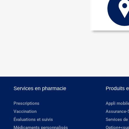
Services en pharmacie
Produits 
Prescriptions
Appli mobil
Vaccination
Assurance-
Évaluations et suivis
Services de
Médicaments personnalisés
Option+<su