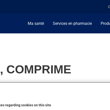
C
Ma santé
Services en pharmacie
Produ
G, COMPRIME
oblèmes du système nerveux (psychose). On l'emploie aussi pour d
es regarding cookies on this site