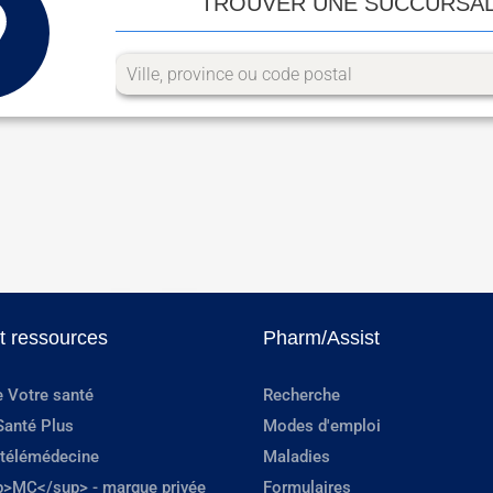
TROUVER UNE SUCCURSA
et ressources
Pharm/Assist
e Votre santé
Recherche
Santé Plus
Modes d'emploi
 télémédecine
Maladies
p>MC</sup> - marque privée
Formulaires