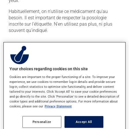
yeux.
Habituellement, on n'utilise ce médicament qu'au
besoin. Il est important de respecter la posologie
inscrite sur l'étiquette. N'en utilisez pas plus, ni plus
souvent qu'indiqué.
Effets indésirables
En plus de ses effets recherchés, ce produit peut à
l'occasion entraîner certains effets indésirables (effets
Your choices regarding cookies on this site
secondaires), notamment :
Cookies are important to the proper functioning of a site. To improve your
il peut irriter localement lors de l'utilisation.
experience, we use cookies to remember log-in details and provide secure
log-in, collect statistics to optimise site functionality, and deliver content
Chaque personne peut réagir différemment à un
tailored to your interests. Click 'Accept All' to save your cookie preferences
traitement. Si vous croyez que ce produit est la cause
and go directly to the site. Click 'Personalize' to see a detailed description of
cookie types and additional preference options. For more information about
d'un problème qui vous incommode, qu'il soit
cookies, please see our
Privacy Statement
mentionné ici ou non, discutez-en avec votre médecin
ou votre pharmacien. Ils peuvent vous aider à
déterminer si votre traitement en est effectivement la
Personalize
Accept All
cause et, au besoin, vous aider à bien gérer la situation.