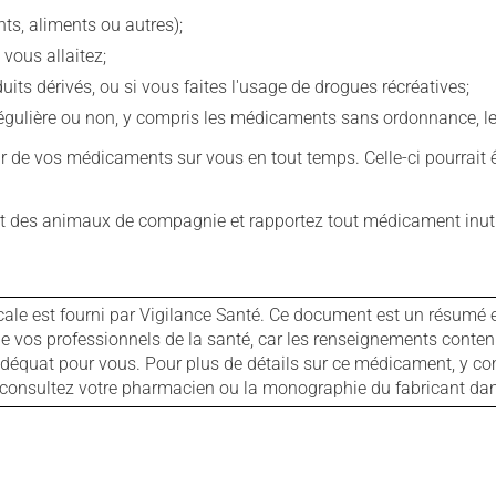
s, aliments ou autres);
 vous allaitez;
s dérivés, ou si vous faites l'usage de drogues récréatives;
ulière ou non, y compris les médicaments sans ordonnance, les 
our de vos médicaments sur vous en tout temps. Celle-ci pourrait ê
 des animaux de compagnie et rapportez tout médicament inutil
cale est fourni par Vigilance Santé. Ce document est un résumé 
ls de vos professionnels de la santé, car les renseignements con
 adéquat pour vous. Pour plus de détails sur ce médicament, y co
s, consultez votre pharmacien ou la monographie du fabricant d