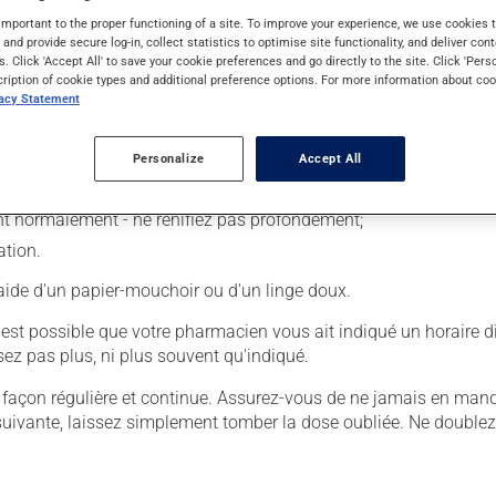
important to the proper functioning of a site. To improve your experience, we use cookie
s and provide secure log-in, collect statistics to optimise site functionality, and deliver cont
s. Click 'Accept All' to save your cookie preferences and go directly to the site. Click 'Pers
cription of cookie types and additional preference options. For more information about coo
er :
vacy Statement
Personalize
Accept All
ant normalement - ne reniflez pas profondément;
ation.
'aide d'un papier-mouchoir ou d'un linge doux.
 Il est possible que votre pharmacien vous ait indiqué un horaire d
lisez pas plus, ni plus souvent qu'indiqué.
 de façon régulière et continue. Assurez-vous de ne jamais en man
 suivante, laissez simplement tomber la dose oubliée. Ne doublez