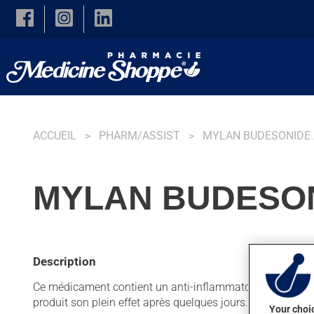
Skip to main content
ACCUEIL
PHARM/ASSIST
MYLAN BUDESONIDE
MYLAN BUDESON
Description
Ce médicament contient un anti-inflammatoire de la famille 
produit son plein effet après quelques jours.
Your choic