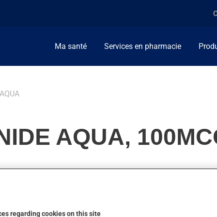
C
Ma santé
Services en pharmacie
Produ
 AQUA
IDE AQUA, 100MCG
de la cortisone (corticostéroïde). Habituellement, on l'utilise po
es regarding cookies on this site