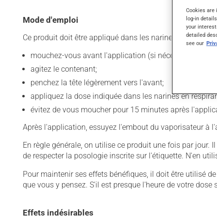
Cookies are 
Mode d'emploi
log-in detail
your interest
detailed des
Ce produit doit être appliqué dans les narines. Pour l'utilis
see our
Pri
mouchez-vous avant l'application (si nécessaire);
agitez le contenant;
penchez la tête légèrement vers l'avant;
appliquez la dose indiquée dans les narines en respir
évitez de vous moucher pour 15 minutes après l'applic
Après l'application, essuyez l'embout du vaporisateur à l
En règle générale, on utilise ce produit une fois par jour.
de respecter la posologie inscrite sur l'étiquette. N'en uti
Pour maintenir ses effets bénéfiques, il doit être utilisé
que vous y pensez. S'il est presque l'heure de votre dose
Effets indésirables