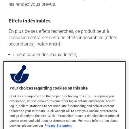
les rendez-vous prévus.
Effets indésirables
En plus de ses effets recherchés, ce produit peut à
l'occasion entraîner certains effets indésirables (effets
secondaires), notamment :
il peut causer des maux de tête;
il peut causer une douleur au site d'injection;
il peut causer une fatigue inhabituelle;
il peut provoquer de la fièvre;
il peut causer des douleurs musculaires;
Your choices regarding cookies on this site
il peut provoquer de la rougeur locale.
Cookies are important to the proper functioning of a site. To improve your
experience, we use cookies to remember log-in details and provide secure
Chaque personne peut réagir différemment à un
log-in, collect statistics to optimise site functionality, and deliver content
traitement. Si vous croyez que ce produit est la cause
tailored to your interests. Click 'Accept All' to save your cookie preferences
and go directly to the site. Click 'Personalize' to see a detailed description of
d'un problème qui vous incommode, qu'il soit
cookie types and additional preference options. For more information about
mentionné ici ou non, discutez-en avec votre
cookies, please see our
Privacy Statement
professionnel(le) de la santé. Il ou elle peut vous aider