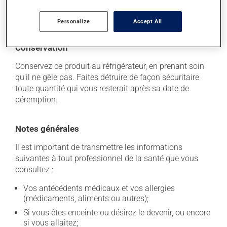
à déterminer si votre traitement en est effectivement la
cause et, au besoin, vous aider à bien gérer la situation.
Personalize
Accept All
Conservation
Conservez ce produit au réfrigérateur, en prenant soin
qu'il ne gèle pas. Faites détruire de façon sécuritaire
toute quantité qui vous resterait après sa date de
péremption.
Notes générales
Il est important de transmettre les informations
suivantes à tout professionnel de la santé que vous
consultez :
Vos antécédents médicaux et vos allergies
(médicaments, aliments ou autres);
Si vous êtes enceinte ou désirez le devenir, ou encore
si vous allaitez;