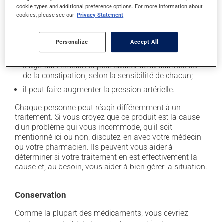
il peut causer des étourdissements - levez-vous
cookie types and additional preference options. For more information about
lentement;
cookies, please see our
Privacy Statement
il peut causer des nausées ou, rarement, des
vomissements;
Personalize
Accept All
il peut causer des brûlures d'estomac;
il agit sur l'intestin et peut causer de la diarrhée ou
de la constipation, selon la sensibilité de chacun;
il peut faire augmenter la pression artérielle.
Chaque personne peut réagir différemment à un
traitement. Si vous croyez que ce produit est la cause
d'un problème qui vous incommode, qu'il soit
mentionné ici ou non, discutez-en avec votre médecin
ou votre pharmacien. Ils peuvent vous aider à
déterminer si votre traitement en est effectivement la
cause et, au besoin, vous aider à bien gérer la situation.
Conservation
Comme la plupart des médicaments, vous devriez