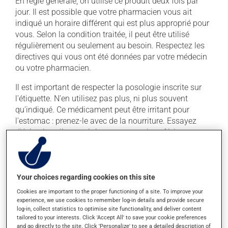
En règle générale, on utilise ce produit deux fois par
jour. Il est possible que votre pharmacien vous ait
indiqué un horaire différent qui est plus approprié pour
vous. Selon la condition traitée, il peut être utilisé
régulièrement ou seulement au besoin. Respectez les
directives qui vous ont été données par votre médecin
ou votre pharmacien.
Il est important de respecter la posologie inscrite sur
l'étiquette. N'en utilisez pas plus, ni plus souvent
qu'indiqué. Ce médicament peut être irritant pour
l'estomac : prenez-le avec de la nourriture. Essayez
d'éviter les aliments irritants comme le café, les mets
épicés et l'alcool.
Effets indésirables
Your choices regarding cookies on this site
En plus de ses effets recherchés, ce produit peut à
Cookies are important to the proper functioning of a site. To improve your
experience, we use cookies to remember log-in details and provide secure
l'occasion entraîner certains effets indésirables (effets
log-in, collect statistics to optimise site functionality, and deliver content
secondaires), notamment :
tailored to your interests. Click 'Accept All' to save your cookie preferences
and go directly to the site. Click 'Personalize' to see a detailed description of