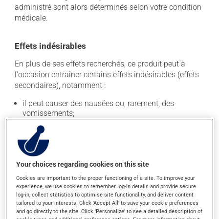
administré sont alors déterminés selon votre condition
médicale.
Effets indésirables
En plus de ses effets recherchés, ce produit peut à
l'occasion entraîner certains effets indésirables (effets
secondaires), notamment :
il peut causer des nausées ou, rarement, des
vomissements;
il peut provoquer une baisse de certains globules
blancs, ce qui peut se manifester par de la fièvre, des
frissons, des maux de gorge ou des infections -
contactez votre médecin si cela se produit;
Your choices regarding cookies on this site
il peut causer une baisse du taux sanguin de
Cookies are important to the proper functioning of a site. To improve your
plaquettes et des saignements anormaux;
experience, we use cookies to remember log-in details and provide secure
il peut causer de la diarrhée;
log-in, collect statistics to optimise site functionality, and deliver content
tailored to your interests. Click 'Accept All' to save your cookie preferences
il peut provoquer de la fièvre;
and go directly to the site. Click 'Personalize' to see a detailed description of