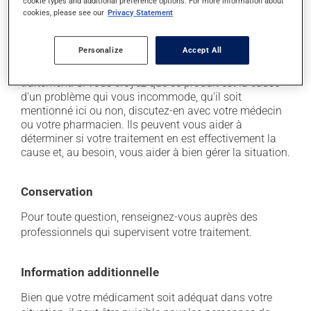
cookie types and additional preference options. For more information about
il peut provoquer une baisse de certains globules
cookies, please see our
Privacy Statement
blancs, ce qui peut se manifester par de la fièvre, des
frissons, des maux de gorge ou des infections -
contactez votre médecin si cela se produit.
Personalize
Accept All
Chaque personne peut réagir différemment à un
traitement. Si vous croyez que ce produit est la cause
d'un problème qui vous incommode, qu'il soit
mentionné ici ou non, discutez-en avec votre médecin
ou votre pharmacien. Ils peuvent vous aider à
déterminer si votre traitement en est effectivement la
cause et, au besoin, vous aider à bien gérer la situation.
Conservation
Pour toute question, renseignez-vous auprès des
professionnels qui supervisent votre traitement.
Information additionnelle
Bien que votre médicament soit adéquat dans votre