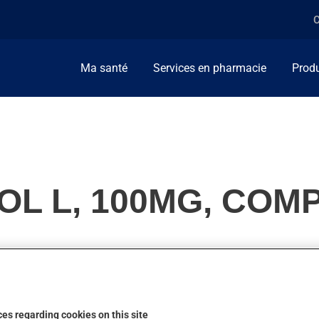
C
Ma santé
Services en pharmacie
Produ
L L, 100MG, COM
ngine de poitrine ou pour diminuer la tension artérielle. On l'em
 ressente normalement pas son action.
es regarding cookies on this site