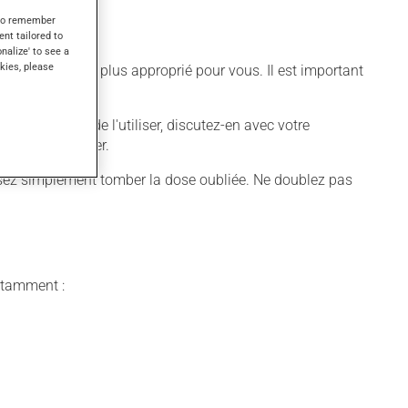
s to remember
ent tailored to
onalize' to see a
kies, please
différent qui est plus approprié pour vous. Il est important
voulez cesser de l'utiliser, discutez-en avec votre
jamais en manquer.
aissez simplement tomber la dose oubliée. Ne doublez pas
notamment :