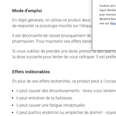
Cookies are 
Mode d'emploi
log-in detail
your interest
detailed des
En règle générale, on utilise ce produit deux fois par jour
see our
Pri
de respecter la posologie inscrite sur l'étiquette. N'en uti
Il est déconseillé de cesser brusquement de prendre ce prod
pharmacien. Pour maintenir ses effets bénéfiques, il doit
Si vous oubliez de prendre une dose, prenez-la dès que vo
la dose suivante pour tenter de vous rattraper. Il est pr
Effets indésirables
En plus de ses effets recherchés, ce produit peut à l'occa
il peut causer des étourdissements - levez-vous lentem
il peut entraîner de la faiblesse;
il peut causer une fatigue inhabituelle;
il peut parfois endormir ou empêcher de dormir! - soy