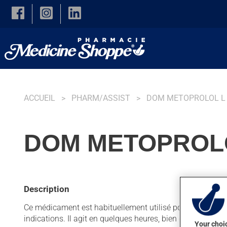
Skip to main content
ACCUEIL
PHARM/ASSIST
DOM METOPROLOL L
DOM METOPROLO
Description
Ce médicament est habituellement utilisé pour prévenir l'a
indications. Il agit en quelques heures, bien que l'on ne
Your choic