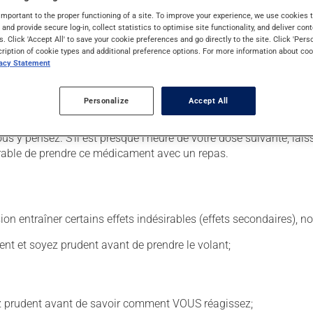
important to the proper functioning of a site. To improve your experience, we use cookie
s and provide secure log-in, collect statistics to optimise site functionality, and deliver cont
s. Click 'Accept All' to save your cookie preferences and go directly to the site. Click 'Pers
cription of cookie types and additional preference options. For more information about coo
. Il est possible que votre pharmacien vous ait indiqué un horaire 
vacy Statement
lisez pas plus, ni plus souvent qu'indiqué.
uit, surtout s'il a été utilisé durant plusieurs semaines. Si vous 
Personalize
Accept All
 être utilisé de façon régulière et continue. Assurez-vous de ne 
us y pensez. S'il est presque l'heure de votre dose suivante, l
éférable de prendre ce médicament avec un repas.
sion entraîner certains effets indésirables (effets secondaires), 
ent et soyez prudent avant de prendre le volant;
ez prudent avant de savoir comment VOUS réagissez;