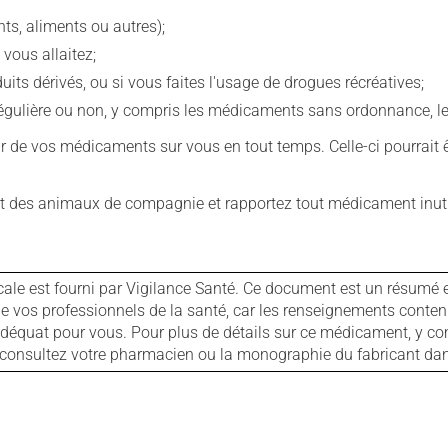
s, aliments ou autres);
 vous allaitez;
s dérivés, ou si vous faites l'usage de drogues récréatives;
ulière ou non, y compris les médicaments sans ordonnance, les 
our de vos médicaments sur vous en tout temps. Celle-ci pourrait ê
 des animaux de compagnie et rapportez tout médicament inutil
cale est fourni par Vigilance Santé. Ce document est un résumé 
ls de vos professionnels de la santé, car les renseignements con
 adéquat pour vous. Pour plus de détails sur ce médicament, y co
s, consultez votre pharmacien ou la monographie du fabricant d