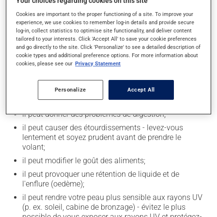
Your choices regarding cookies on this site
Ce médicament peut être pris avec ou sans nourriture,
Cookies are important to the proper functioning of a site. To improve your
sans égard aux repas ou aux collations.
experience, we use cookies to remember log-in details and provide secure
log-in, collect statistics to optimise site functionality, and deliver content
tailored to your interests. Click 'Accept All' to save your cookie preferences
Effets indésirables
and go directly to the site. Click 'Personalize' to see a detailed description of
cookie types and additional preference options. For more information about
En plus de ses effets recherchés, ce produit peut à
cookies, please see our
Privacy Statement
l'occasion entraîner certains effets indésirables (effets
secondaires), notamment :
Personalize
Accept All
il peut causer des maux de tête;
il peut donner des problèmes de digestion;
il peut causer des étourdissements - levez-vous
lentement et soyez prudent avant de prendre le
volant;
il peut modifier le goût des aliments;
il peut provoquer une rétention de liquide et de
l'enflure (oedème);
il peut rendre votre peau plus sensible aux rayons UV
(p. ex. soleil, cabine de bronzage) - évitez le plus
possible de vous exposer aux rayons UV et protégez-