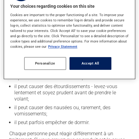
professionnel(le) de la santé.
Your choices regarding cookies on this site
Cookies are important to the proper functioning of a site. To improve your
experience, we use cookies to remember log-in details and provide secure
Effets indésirables
log-in, collect statistics to optimise site functionality, and deliver content
tailored to your interests. Click 'Accept All' to save your cookie preferences
En plus de ses effets recherchés, ce produit peut à
and go directly to the site. Click 'Personalize' to see a detailed description of
l'occasion entraîner certains effets indésirables (effets
cookie types and additional preference options. For more information about
cookies, please see our
Privacy Statement
secondaires), notamment :
il peut diminuer l'appétit;
Personalize
Accept All
il peut rendre la bouche sèche;
il peut causer des maux de tête;
il peut causer des étourdissements - levez-vous
lentement et soyez prudent avant de prendre le
volant;
il peut causer des nausées ou, rarement, des
vomissements;
il peut parfois empêcher de dormir.
Chaque personne peut réagir différemment à un