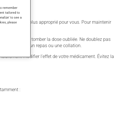
s to remember
ent tailored to
onalize' to see a
différent qui est plus approprié pour vous. Pour maintenir
kies, please
aissez simplement tomber la dose oubliée. Ne doublez pas
le toujours avec un repas ou une collation.
blement modifier l'effet de votre médicament. Évitez la
notamment :