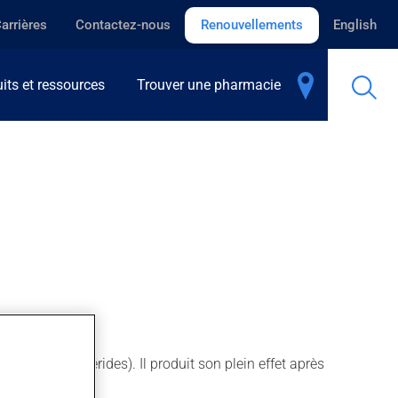
arrières
Contactez-nous
Renouvellements
English
its et ressources
Trouver une pharmacie
érol / triglycérides). Il produit son plein effet après