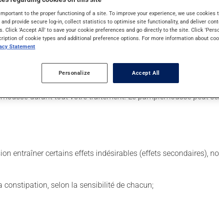
important to the proper functioning of a site. To improve your experience, we use cookie
s and provide secure log-in, collect statistics to optimise site functionality, and deliver cont
s. Click 'Accept All' to save your cookie preferences and go directly to the site. Click 'Pers
 Il est possible que votre pharmacien vous ait indiqué un horaire 
cription of cookie types and additional preference options. For more information about coo
vacy Statement
ière et continue. Assurez-vous de ne jamais en manquer.
us y pensez. S'il est presque l'heure de votre dose suivante, l
Personalize
Accept All
nt est plus efficace s'il est pris avec de la nourriture. Prenez-
ousse durant tout votre traitement. Le pamplemousse peut sensi
sion entraîner certains effets indésirables (effets secondaires), 
 la constipation, selon la sensibilité de chacun;