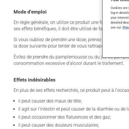
Cookies are 
Mode d'emploi
log-in detail
your interest
En règle générale, on utilise ce produit une fois par jour.
detailed des
see our
Pri
ses effets bénéfiques, il doit être utilisé de façon régul
Si vous oubliez de prendre une dose, prenez-la dès que vo
la dose suivante pour tenter de vous rattraper. Ce médicame
Évitez de prendre du pamplemousse ou du jus de pamplem
consommation excessive d'alcool durant le traitement.
Effets indésirables
En plus de ses effets recherchés, ce produit peut à l'occa
il peut causer des maux de tête;
il agit sur l'intestin et peut causer de la diarrhée ou de
il peut occasionner des flatulences et des gaz;
il peut causer des douleurs musculaires;