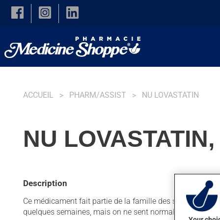
Skip to main content
ACCUEIL
PHARM/ASSIST
NU LOVASTATIN
NU LOVASTATIN,
Description
Ce médicament fait partie de la famille des statines. Habitu
quelques semaines, mais on ne sent normalement pas so
Your choic