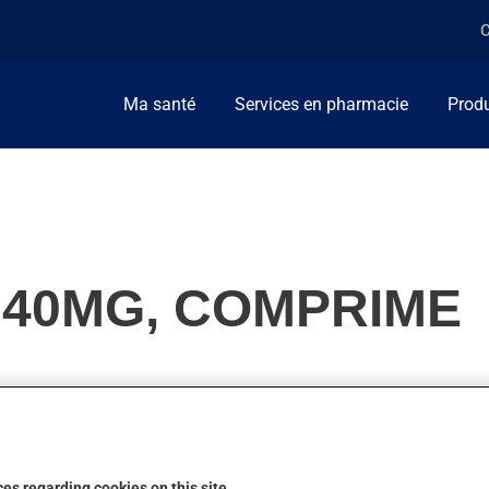
C
Ma santé
Services en pharmacie
Produ
 40MG, COMPRIME
ellement, on l'utilise pour diminuer les gras dans le sang (cholest
n action.
es regarding cookies on this site