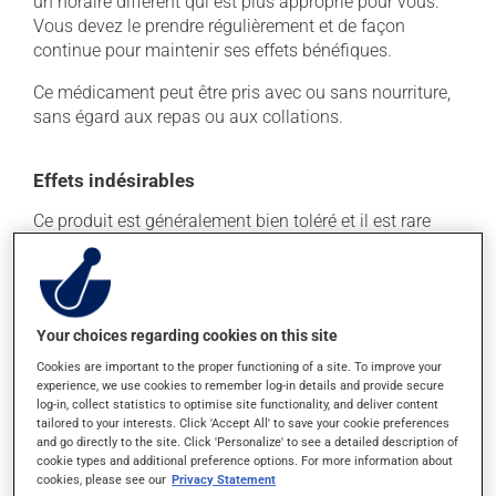
un horaire différent qui est plus approprié pour vous.
Vous devez le prendre régulièrement et de façon
continue pour maintenir ses effets bénéfiques.
Ce médicament peut être pris avec ou sans nourriture,
sans égard aux repas ou aux collations.
Effets indésirables
Ce produit est généralement bien toléré et il est rare
que des effets secondaires soient rapportés par ceux
qui l'utilisent. À l'occasion, des réactions mineures
peuvent survenir, mais elles disparaissent d'elles-
mêmes rapidement, sans intervention. Si vous croyez
Your choices regarding cookies on this site
que ce produit est la cause d'un problème qui vous
incommode, n'hésitez pas à en parler avec vos
Cookies are important to the proper functioning of a site. To improve your
experience, we use cookies to remember log-in details and provide secure
professionnels de la santé. Ils pourront vous aider à
log-in, collect statistics to optimise site functionality, and deliver content
déterminer si votre traitement en est la source et, au
tailored to your interests. Click 'Accept All' to save your cookie preferences
besoin, vous aider à bien gérer la situation.
and go directly to the site. Click 'Personalize' to see a detailed description of
cookie types and additional preference options. For more information about
cookies, please see our
Privacy Statement