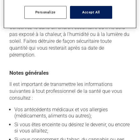
Conservation
Personalize
Accept All
Comme la plupart des médicaments, vous devriez
garder ce produit à la température ambiante.
Conservez-le dans un endroit sécuritaire où il ne sera
pas exposé à la chaleur, à l'humidité ou à la lumière du
soleil. Faites détruire de façon sécuritaire toute
quantité qui vous resterait après sa date de
péremption.
Notes générales
Il est important de transmettre les informations
suivantes à tout professionnel de la santé que vous
consultez :
Vos antécédents médicaux et vos allergies
(médicaments, aliments ou autres);
Si vous êtes enceinte ou désirez le devenir, ou encore
si vous allaitez;
Si vous consommez du tabac, du cannabis ou ses