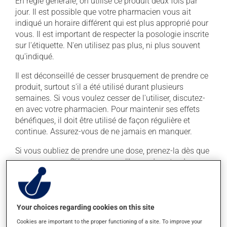
En règle générale, on utilise ce produit deux fois par
jour. Il est possible que votre pharmacien vous ait
indiqué un horaire différent qui est plus approprié pour
vous. Il est important de respecter la posologie inscrite
sur l'étiquette. N'en utilisez pas plus, ni plus souvent
qu'indiqué.
Il est déconseillé de cesser brusquement de prendre ce
produit, surtout s'il a été utilisé durant plusieurs
semaines. Si vous voulez cesser de l'utiliser, discutez-
en avec votre pharmacien. Pour maintenir ses effets
bénéfiques, il doit être utilisé de façon régulière et
continue. Assurez-vous de ne jamais en manquer.
Si vous oubliez de prendre une dose, prenez-la dès que
vous y pensez. S'il est presque l'heure de votre dose
suivante, laissez simplement tomber la dose oubliée.
Ne doublez pas la dose suivante pour tenter de vous
rattraper. Ce médicament doit être pris après un repas,
une fois celui-ci terminé.
Your choices regarding cookies on this site
Cookies are important to the proper functioning of a site. To improve your
La prise d'alcool peut augmenter l'effet de ce produit. Il