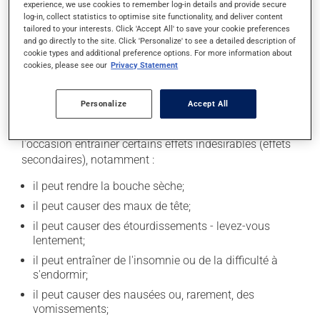
experience, we use cookies to remember log-in details and provide secure
est donc recommandé d'en consommer avec
log-in, collect statistics to optimise site functionality, and deliver content
modération. Afin de savoir quelle quantité d'alcool
tailored to your interests. Click 'Accept All' to save your cookie preferences
and go directly to the site. Click 'Personalize' to see a detailed description of
vous est permise, veuillez en discuter avec votre
cookie types and additional preference options. For more information about
pharmacien ou votre médecin.
cookies, please see our
Privacy Statement
Effets indésirables
Personalize
Accept All
En plus de ses effets recherchés, ce produit peut à
l'occasion entraîner certains effets indésirables (effets
secondaires), notamment :
il peut rendre la bouche sèche;
il peut causer des maux de tête;
il peut causer des étourdissements - levez-vous
lentement;
il peut entraîner de l'insomnie ou de la difficulté à
s'endormir;
il peut causer des nausées ou, rarement, des
vomissements;